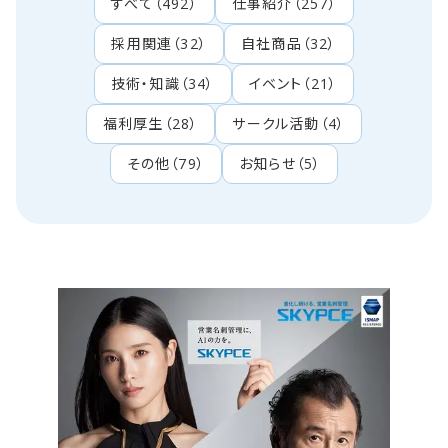
すべて
（
492
）
仕事紹介
（
257
）
採用関連
（
32
）
自社商品
（
32
）
技術・知識
（
34
）
イベント
（
21
）
福利厚生
（
28
）
サークル活動
（
4
）
その他
（
79
）
お知らせ
（
5
）