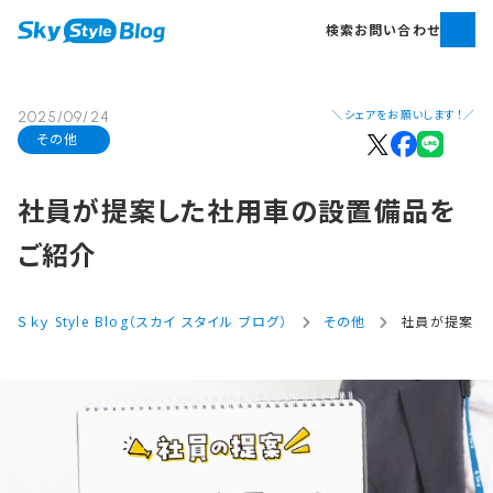
検索
お問い合わせ
＼シェアをお願いします！／
2025/09/24
その他
社員が​提案した​社用車の​設置備品を​
ご紹介
Ｓｋｙ Style Blog（スカイ スタイル ブログ）
その他
社員が提案し