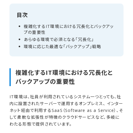
目次
複雑化する​IT環境に​おける​冗長化と​バックアッ
プの​重要性
あらゆる​環境で​必須と​なる​「冗長化」
環境に​応じた​最適な​「バックアップ」​戦略
複雑化する​IT環境に​おける​冗長化と​
バックアップの​重要性
IT環境は、社員が利用されているシステム一つとっても、社
内に設置されたサーバーで運用するオンプレミス、 インター
ネット経由で利用するSaaS（Software as a Service）、そ
して柔軟な拡張性が特徴のクラウドサービスなど、多岐に
わたる形態で提供されています。