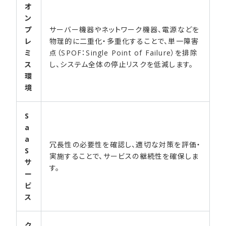
オ
ン
プ
サーバー機器やネットワーク機器、電源などを
レ
物理的に二重化・多重化することで、単一障害
ミ
点（SPOF：Single Point of Failure）を排除
ス
し、システム全体の停止リスクを低減します。
環
境
S
a
a
冗長性の必要性を確認し、適切な対策を評価・
S
実施することで、サービスの継続性を確保しま
サ
す。
ー
ビ
ス
ク