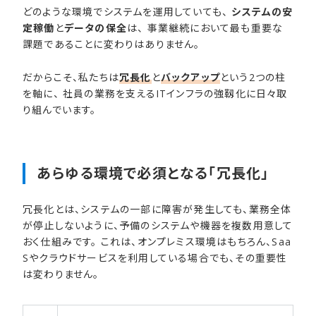
どのような環境でシステムを運用していても、
システムの安
定稼働
と
データの保全
は、 事業継続において最も重要な
課題であることに変わりはありません。
だからこそ、私たちは
冗長化
と
バックアップ
という2つの柱
を軸に、 社員の業務を支えるITインフラの強靱化に日々取
り組んでいます。
あらゆる​環境で​必須と​なる​「冗長化」
冗長化とは、システムの一部に障害が発生しても、業務全体
が停止しないように、予備のシステムや機器を複数用意して
おく仕組みです。 これは、オンプレミス環境はもちろん、Saa
Sやクラウドサービスを利用している場合でも、その重要性
は変わりません。