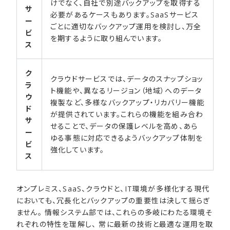
けでなく、自社で別途バックアップを取得する
サ
必要があるケースもあります。SaaSサービス
ー
ごとに適切なバックアップ運用を検討し、万全
ビ
を期するように取り組んでいます。
ス
ク
クラウドサービスでは、データのスナップショッ
ラ
ト機能や、異なるリージョン（地域）へのデータ
ウ
複製など、多様なバックアップ・リカバリー機能
ド
が提供されています。これらの機能を組み合わ
サ
せることで、データの保護レベルを高め、あら
ー
ゆる事態に対応できるようバックアップ体制を
ビ
強化しています。
ス
オンプレミス、SaaS、クラウドと、IT環境が多様化する現代
においても、冗長化とバックアップの重要性は決して揺らぎ
ません。 情報システム部では、これらの多岐にわたる環境そ
れぞれの特性を理解し、 常に最新の技術と最適な運用を取