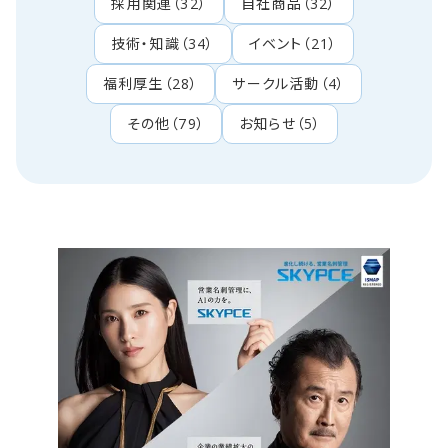
採用関連
（
32
）
自社商品
（
32
）
技術・知識
（
34
）
イベント
（
21
）
福利厚生
（
28
）
サークル活動
（
4
）
その他
（
79
）
お知らせ
（
5
）