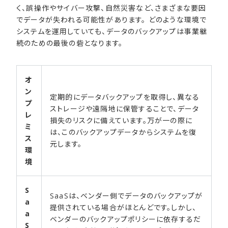
く、誤操作やサイバー攻撃、自然災害など、さまざまな要因
でデータが失われる可能性があります。 どのような環境で
システムを運用していても、データのバックアップは事業継
続のための最後の砦となります。
オ
ン
定期的にデータバックアップを取得し、異なる
プ
ストレージや遠隔地に保管することで、データ
レ
損失のリスクに備えています。万が一の際に
ミ
は、このバックアップデータからシステムを復
ス
元します。
環
境
S
SaaSは、ベンダー側でデータのバックアップが
a
提供されている場合がほとんどです。しかし、
a
ベンダーのバックアップポリシーに依存するだ
S