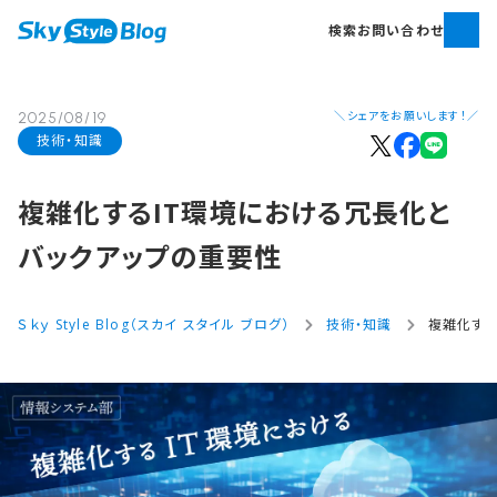
検索
お問い合わせ
＼シェアをお願いします！／
2025/08/19
技術・知識
複雑化する​IT環境に​おける​冗長化と​
バックアップの​重要性
Ｓｋｙ Style Blog（スカイ スタイル ブログ）
技術・知識
複雑化する