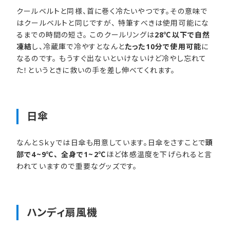
クールベルトと同様、首に巻く冷たいやつです。その意味で
はクールベルトと同じですが、 特筆すべきは使用可能にな
るまでの時間の短さ。 このクールリングは
28℃以下で自然
凍結
し、冷蔵庫で冷やすとなんと
たった10分で使用可能
に
なるのです。 もうすぐ出ないといけないけど冷やし忘れて
た！というときに救いの手を差し伸べてくれます。
日傘
なんとＳｋｙでは日傘も用意しています。日傘をさすことで
頭
部で4~9℃、 全身で1~2℃
ほど体感温度を下げられると言
われていますので重要なグッズです。
ハンディ扇風機