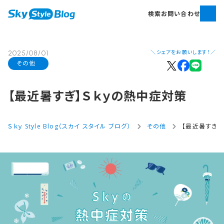
検索
お問い合わせ
＼シェアをお願いします！／
2025/08/01
その他
【最近​暑すぎ】Ｓｋｙの​熱中症対策
Ｓｋｙ Style Blog（スカイ スタイル ブログ）
その他
【最近暑すぎ】