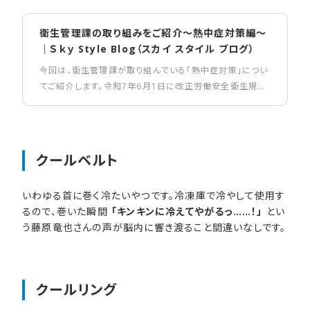
衛生管理課の取り組みをご紹介～熱中症対策編～
｜Ｓｋｙ Style Blog（スカイ スタイル ブログ）
今回は、衛生管理課が取り組んでいる「熱中症対策」につい
てご紹介します。令和7年6月1日に改正労働安全衛生規則
が施行され、職場での熱中症対策が強化されました。Ｓｋｙ
株式会社では、これまでも外出される方用に熱中症対策備
品を準備しており、新たに「熱中症指数計」と「塩タブレッ
ト」も追加しました。さらに、暑さ指数や気温に応じた休憩や
クールベルト
水分補給の目安を展開し、社内業務でも熱中症対策を徹底
しています。皆さんも日々の生活や職場での熱中症対策を
いわゆる首に巻く冷たいやつです。冷凍庫で冷やして使用す
しっかりと行い、健康に過ごしましょう！
るので、巻いた瞬間
「キンキンに冷えてやがるっ……！」
とい
う藤原竜也さんの声が脳内に響き渡ること間違いなしです。
クールリング