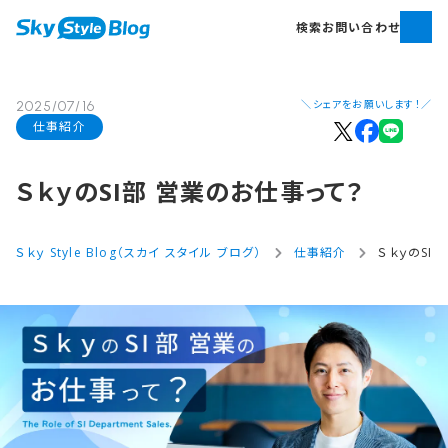
検索
お問い合わせ
＼シェアをお願いします！／
2025/07/16
仕事紹介
Ｓｋｙの​SI部​ 営業の​お仕事って？
Ｓｋｙ Style Blog（スカイ スタイル ブログ）
仕事紹介
ＳｋｙのSI