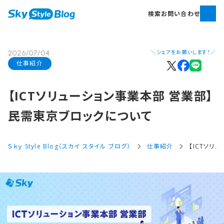
検索
お問い合わせ
＼シェアをお願いします！／
2026/07/04
仕事紹介
【ICTソリューション事業本部​ 営業部​】
民需東京ブロックに​ついて
Ｓｋｙ Style Blog（スカイ スタイル ブログ）
仕事紹介
【ICTソリ