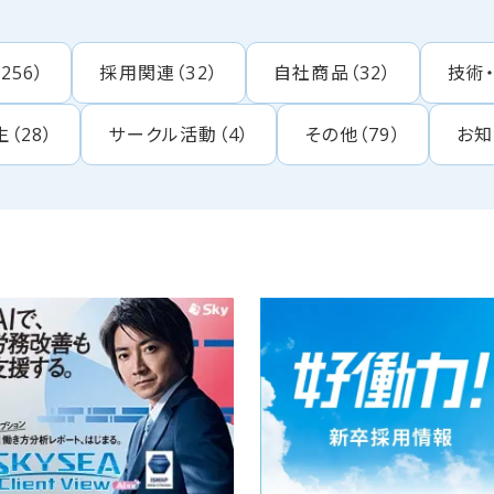
（
256
）
採用関連
（
32
）
自社商品
（
32
）
技術
生
（
28
）
サークル活動
（
4
）
その他
（
79
）
お知