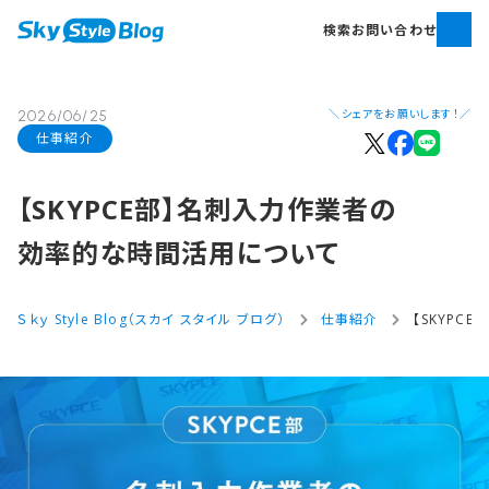
検索
お問い合わせ
＼シェアをお願いします！／
2026/06/25
仕事紹介
【SKYPCE部​】名刺入力作業者の​
効率的な​時間活用に​ついて
Ｓｋｙ Style Blog（スカイ スタイル ブログ）
仕事紹介
【SKYP