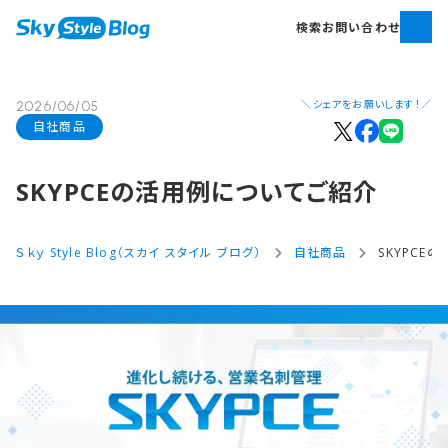
検索
お問い合わせ
＼シェアをお願いします！／
2026/06/05
自社商品
SKYPCEの​活用例に​ついて​ご紹介
Ｓｋｙ Style Blog（スカイ スタイル ブログ）
自社商品
SKYPCE