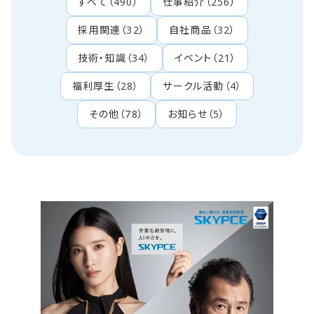
すべて
（
490
）
仕事紹介
（
256
）
採用関連
（
32
）
自社商品
（
32
）
技術・知識
（
34
）
イベント
（
21
）
福利厚生
（
28
）
サークル活動
（
4
）
その他
（
78
）
お知らせ
（
5
）