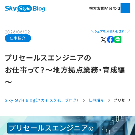
検索
お問い合わせ
＼シェアをお願いします！／
2026/06/02
仕事紹介
プリセールスエンジニアの​
お仕事って？​～地方​拠点業務・育成編
～
Ｓｋｙ Style Blog（スカイ スタイル ブログ）
仕事紹介
プリセール