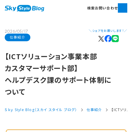
検索
お問い合わせ
＼シェアをお願いします！／
2026/05/17
仕事紹介
【ICTソリューション事業本部​
カスタマーサポート部​】
ヘルプデスク課の​サポート体制に​
ついて
Ｓｋｙ Style Blog（スカイ スタイル ブログ）
仕事紹介
【ICTソ