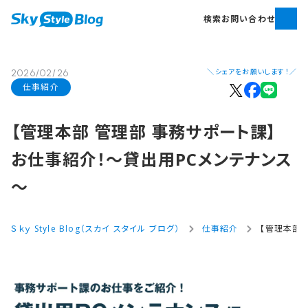
検索
お問い合わせ
＼シェアをお願いします！／
2026/02/26
仕事紹介
【管理本部​ 管理部​ 事務サポート課】
お仕事紹介！​～貸出用PCメンテナンス
～
Ｓｋｙ Style Blog（スカイ スタイル ブログ）
仕事紹介
【管理本部