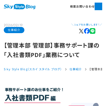
検索
お問い合わせ
＼シェアをお願いします！／
2026/02/19
仕事紹介
【管理本部​ 管理部​】事務サポート課の​
「入社書類PDF」​業務に​ついて
Ｓｋｙ Style Blog（スカイ スタイル ブログ）
仕事紹介
【管理本部 