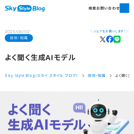
検索
お問い合わせ
＼シェアをお願いします！／
2025/06/02
技術・知識
よく​聞く​生成AIモデル
Ｓｋｙ Style Blog（スカイ スタイル ブログ）
技術・知識
よく聞く生