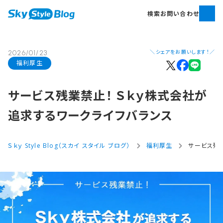
検索
お問い合わせ
＼シェアをお願いします！／
2026/01/23
福利厚生
サービス残業禁止！​ Ｓｋｙ株式会社が​
追求する​ワークライフバランス
Ｓｋｙ Style Blog（スカイ スタイル ブログ）
福利厚生
サービス残