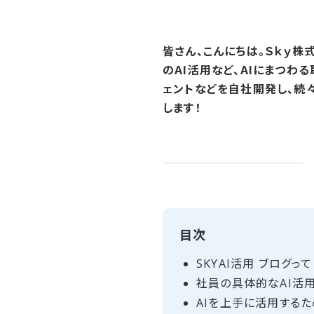
皆さん、こんにちは。Ｓｋｙ
のAI活用など、AIにまつわ
ェントなどを自社開発し、続
します！
目次
SKYAI活用 ブログって
社員の​具体的な​AI活
AIを​上手に​活用する​