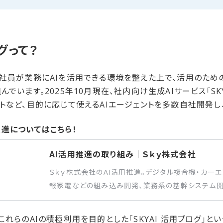
ログって？
の社員が業務にAIを活用できる環境を整えた上で、活用のた
でいます。2025年10月現在、社内向け生成AIサービス「SK
トなど、目的に応じて使えるAIエージェントを多数自社開発し
進に​ついては​こちら！
AI活用推進の取り組み｜Ｓｋｙ株式会社
Ｓｋｙ株式会社のAI活用推進。デジタル複合機・カーエ
報家電などの組み込み開発、業務系の基幹システム開
展開しています。
れらのAIの積極利用を目的とした「SKYAI 活用ブログ」という