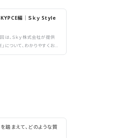
YPCE編｜Ｓｋｙ Style
今回は、Ｓｋｙ株式会社が提供
E」について、わかりやすくお
めて聞いた……」という方でも、
ひ最後までお読みいただけたら
を踏まえて、どのような質