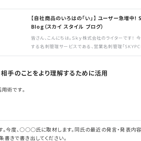
【自社商品のいろはの「い」】 ユーザー急増中! SK
Blog（スカイ スタイル ブログ）
皆さん、こんにちは。Ｓｋｙ株式会社のライターです！ 
する名刺管理サービスである、営業名刺管理「SKYPC
伝えします。「SKYPCEなんて使ったことがない」「初
一から理解できるように意識して書きましたので、ぜ
相手の​ことを​より​理解する​ために​活用
うれしいです。
活用術です。
す。今度、○○○氏に取材します。同氏の最近の発言・発表内容
条書きで書き出してください。