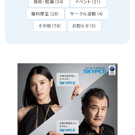
技術・知識
（
34
）
イベント
（
21
）
福利厚生
（
28
）
サークル活動
（
4
）
その他
（
78
）
お知らせ
（
5
）