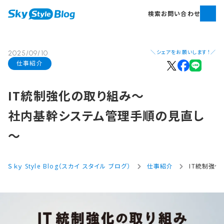
検索
お問い合わせ
＼シェアをお願いします！／
2025/09/10
仕事紹介
IT統制強化の​取り組み～
社内基幹システム管理手順の​見直し
～
Ｓｋｙ Style Blog（スカイ スタイル ブログ）
仕事紹介
IT統制強