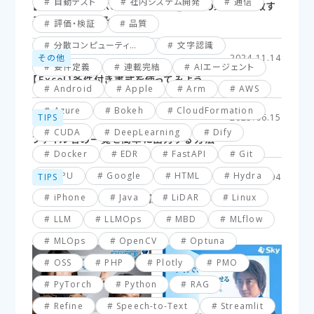
自動テスト
社内システム開発
通信
【Excel】XLOOKUP関数応用編_複数の条件に一致す
るセルを探してみよう！
評価・検証
品質
分散コンピューティング
文字認識
その他
2024.11.14
要件定義
連載完結
AIエージェント
【Excel】条件付き書式を使ってみよう
Android
Apple
Arm
AWS
Azure
Bokeh
CloudFormation
TIPS
2025.06.15
CUDA
DeepLearning
Dify
ファイル名の一覧を簡単に出力する方法
Docker
EDR
FastAPI
Git
GPU
Google
HTML
Hydra
TIPS
2025.03.04
iPhone
Java
LiDAR
Linux
【VBA】最終行と最終列を簡単に取得する方法
LLM
LLMOps
MBD
MLflow
MLOps
OpenCV
Optuna
OSS
PHP
Plotly
PMO
PyTorch
Python
RAG
Refine
Speech-to-Text
Streamlit