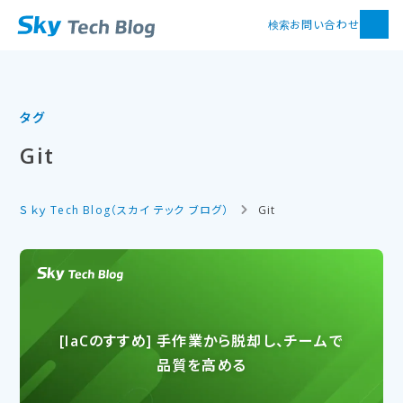
お問い合わせ
検索
タグ
Git
Ｓｋｙ Tech Blog（スカイ テック ブログ）
Git
[IaCの​すすめ] 手作業から​脱却し、​チームで​
品質を​高める