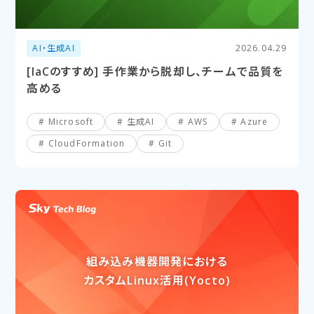
AI・生成AI
2026.04.29
[IaCのすすめ] 手作業から脱却し、チームで品質を
高める
Microsoft
生成AI
AWS
Azure
CloudFormation
Git
組み込み機器​開発に​おける​
カスタムLinux活用(Yocto)