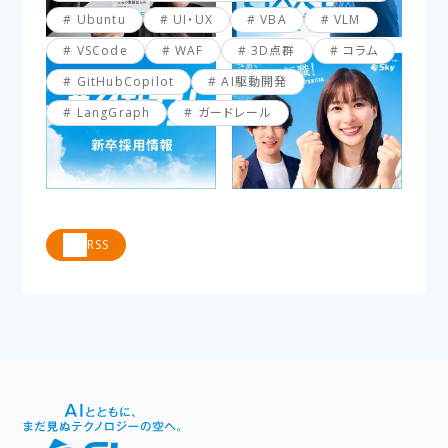
Ubuntu
UI・UX
VBA
VLM
VSCode
WAF
3D点群
コラム
GitHubCopilot
AI駆動開発
LangGraph
ガードレール
RSS