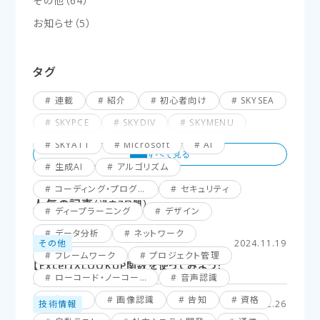
その他
（
64
）
お知らせ
（
5
）
タグ
連載
紹介
初心者向け
SKYSEA
SKYPCE
SKYDIV
SKYMENU
SKYATT
Microsoft
AI
生成AI
アルゴリズム
コーディング・プログラミング
セキュリティ
人気の記事
（過去7日間）
ディープラーニング
デザイン
データ分析
ネットワーク
その他
2024.11.19
フレームワーク
プロジェクト管理
【Excel】XLOOKUP関数を使ってみよう！
ローコード・ノーコード
音声認識
仮想化
画像認識
告知
資格
技術情報
2025.02.26