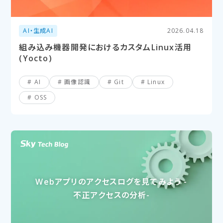
AI・生成AI
2026.04.18
組み込み機器開発におけるカスタムLinux活用
(Yocto)
AI
画像認識
Git
Linux
OSS
Webアプリの​アクセスログを​見てみよう -
不正アクセスの​分析-