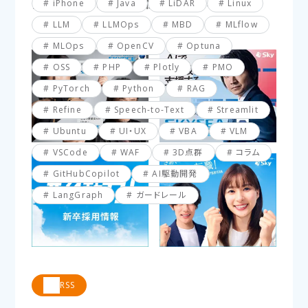
iPhone
Java
LiDAR
Linux
【VBA】最終行と最終列を簡単に取得する方法
LLM
LLMOps
MBD
MLflow
MLOps
OpenCV
Optuna
OSS
PHP
Plotly
PMO
PyTorch
Python
RAG
Refine
Speech-to-Text
Streamlit
Ubuntu
UI・UX
VBA
VLM
VSCode
WAF
3D点群
コラム
GitHubCopilot
AI駆動開発
LangGraph
ガードレール
RSS