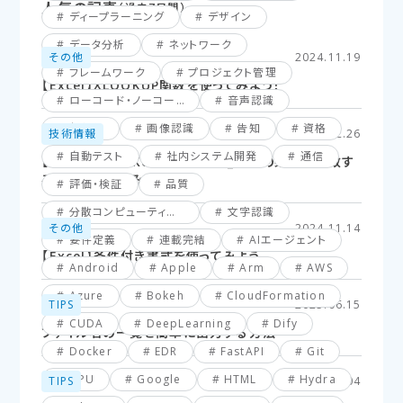
人気の記事
（過去7日間）
ディープラーニング
デザイン
データ分析
ネットワーク
その他
2024.11.19
フレームワーク
プロジェクト管理
【Excel】XLOOKUP関数を使ってみよう！
ローコード・ノーコード
音声認識
仮想化
画像認識
告知
資格
技術情報
2025.02.26
自動テスト
社内システム開発
通信
【Excel】XLOOKUP関数応用編_複数の条件に一致す
るセルを探してみよう！
評価・検証
品質
分散コンピューティング
文字認識
その他
2024.11.14
要件定義
連載完結
AIエージェント
【Excel】条件付き書式を使ってみよう
Android
Apple
Arm
AWS
Azure
Bokeh
CloudFormation
TIPS
2025.06.15
CUDA
DeepLearning
Dify
ファイル名の一覧を簡単に出力する方法
Docker
EDR
FastAPI
Git
GPU
Google
HTML
Hydra
TIPS
2025.03.04