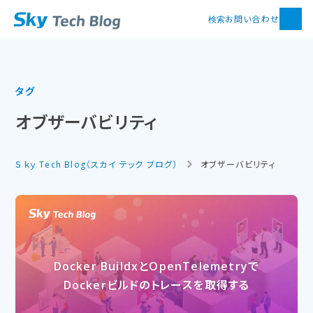
お問い合わせ
検索
タグ
オブザーバビリティ
Ｓｋｙ Tech Blog（スカイ テック ブログ）
オブザーバビリティ
Docker Buildxと​OpenTelemetryで​
Dockerビルドの​トレースを​取得する