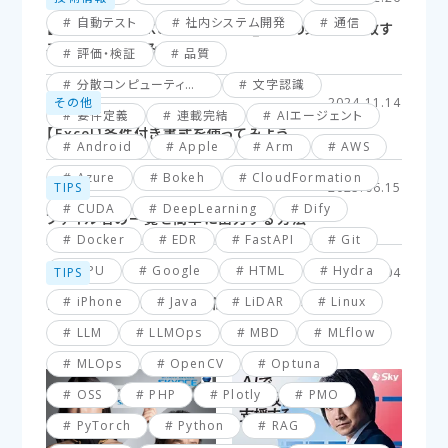
自動テスト
社内システム開発
通信
【Excel】XLOOKUP関数応用編_複数の条件に一致す
るセルを探してみよう！
評価・検証
品質
分散コンピューティング
文字認識
その他
2024.11.14
要件定義
連載完結
AIエージェント
【Excel】条件付き書式を使ってみよう
Android
Apple
Arm
AWS
Azure
Bokeh
CloudFormation
TIPS
2025.06.15
CUDA
DeepLearning
Dify
ファイル名の一覧を簡単に出力する方法
Docker
EDR
FastAPI
Git
GPU
Google
HTML
Hydra
TIPS
2025.03.04
iPhone
Java
LiDAR
Linux
【VBA】最終行と最終列を簡単に取得する方法
LLM
LLMOps
MBD
MLflow
MLOps
OpenCV
Optuna
OSS
PHP
Plotly
PMO
PyTorch
Python
RAG