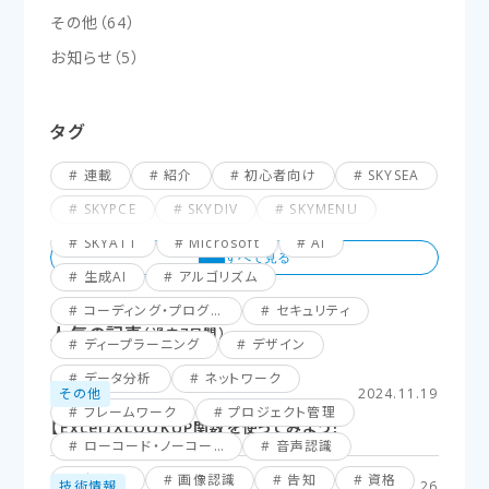
その他
（
64
）
お知らせ
（
5
）
タグ
連載
紹介
初心者向け
SKYSEA
SKYPCE
SKYDIV
SKYMENU
SKYATT
Microsoft
AI
生成AI
アルゴリズム
コーディング・プログラミング
セキュリティ
人気の記事
（過去7日間）
ディープラーニング
デザイン
データ分析
ネットワーク
その他
2024.11.19
フレームワーク
プロジェクト管理
【Excel】XLOOKUP関数を使ってみよう！
ローコード・ノーコード
音声認識
仮想化
画像認識
告知
資格
技術情報
2025.02.26