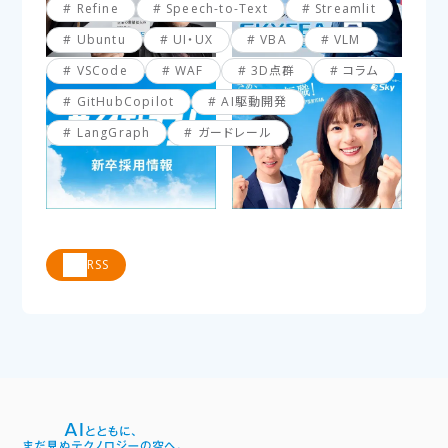
Refine
Speech-to-Text
Streamlit
Ubuntu
UI・UX
VBA
VLM
VSCode
WAF
3D点群
コラム
GitHubCopilot
AI駆動開発
LangGraph
ガードレール
RSS