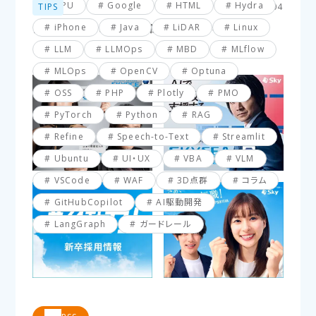
GPU
Google
HTML
Hydra
TIPS
2025.03.04
iPhone
Java
LiDAR
Linux
【VBA】最終行と最終列を簡単に取得する方法
LLM
LLMOps
MBD
MLflow
MLOps
OpenCV
Optuna
OSS
PHP
Plotly
PMO
PyTorch
Python
RAG
Refine
Speech-to-Text
Streamlit
Ubuntu
UI・UX
VBA
VLM
VSCode
WAF
3D点群
コラム
GitHubCopilot
AI駆動開発
LangGraph
ガードレール