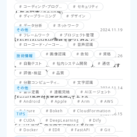
コーディング・プログラミング
セキュリティ
人気の記事
（過去7日間）
ディープラーニング
デザイン
データ分析
ネットワーク
その他
2024.11.19
フレームワーク
プロジェクト管理
【Excel】XLOOKUP関数を使ってみよう！
ローコード・ノーコード
音声認識
仮想化
画像認識
告知
資格
技術情報
2025.02.26
自動テスト
社内システム開発
通信
【Excel】XLOOKUP関数応用編_複数の条件に一致す
るセルを探してみよう！
評価・検証
品質
分散コンピューティング
文字認識
その他
2024.11.14
要件定義
連載完結
AIエージェント
【Excel】条件付き書式を使ってみよう
Android
Apple
Arm
AWS
Azure
Bokeh
CloudFormation
TIPS
2025.06.15
CUDA
DeepLearning
Dify
ファイル名の一覧を簡単に出力する方法
Docker
EDR
FastAPI
Git