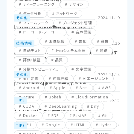
人気の記事
（過去7日間）
ディープラーニング
デザイン
データ分析
ネットワーク
その他
2024.11.19
フレームワーク
プロジェクト管理
【Excel】XLOOKUP関数を使ってみよう！
ローコード・ノーコード
音声認識
仮想化
画像認識
告知
資格
技術情報
2025.02.26
自動テスト
社内システム開発
通信
【Excel】XLOOKUP関数応用編_複数の条件に一致す
るセルを探してみよう！
評価・検証
品質
分散コンピューティング
文字認識
その他
2024.11.14
要件定義
連載完結
AIエージェント
【Excel】条件付き書式を使ってみよう
Android
Apple
Arm
AWS
Azure
Bokeh
CloudFormation
TIPS
2025.06.15
CUDA
DeepLearning
Dify
ファイル名の一覧を簡単に出力する方法
Docker
EDR
FastAPI
Git
GPU
Google
HTML
Hydra
TIPS
2025.03.04