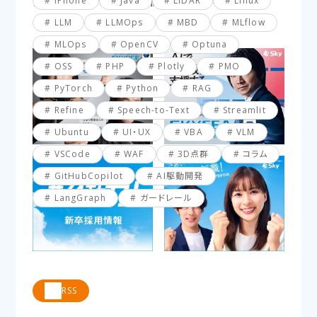
iPhone
Java
LiDAR
Linux
【VBA】最終行と最終列を簡単に取得する方法
LLM
LLMOps
MBD
MLflow
MLOps
OpenCV
Optuna
OSS
PHP
Plotly
PMO
PyTorch
Python
RAG
Refine
Speech-to-Text
Streamlit
Ubuntu
UI・UX
VBA
VLM
VSCode
WAF
3D点群
コラム
GitHubCopilot
AI駆動開発
LangGraph
ガードレール
RSS