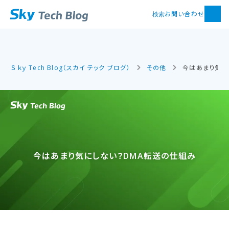
お問い合わせ
検索
Ｓｋｙ Tech Blog（スカイ テック ブログ）
その他
今はあまり気に
今は​あまり​気に​しない？​DMA転送の​仕組み