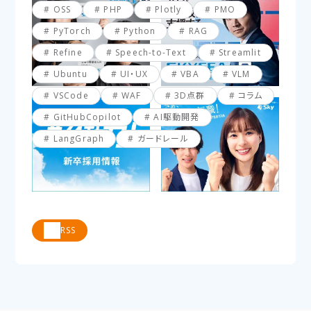
OSS
PHP
Plotly
PMO
PyTorch
Python
RAG
Refine
Speech-to-Text
Streamlit
Ubuntu
UI・UX
VBA
VLM
VSCode
WAF
3D点群
コラム
GitHubCopilot
AI駆動開発
LangGraph
ガードレール
RSS