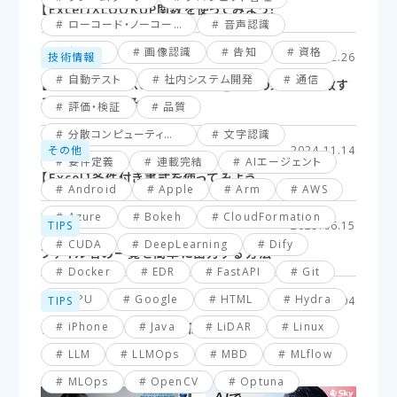
【Excel】XLOOKUP関数を使ってみよう！
ローコード・ノーコード
音声認識
仮想化
画像認識
告知
資格
技術情報
2025.02.26
自動テスト
社内システム開発
通信
【Excel】XLOOKUP関数応用編_複数の条件に一致す
るセルを探してみよう！
評価・検証
品質
分散コンピューティング
文字認識
その他
2024.11.14
要件定義
連載完結
AIエージェント
【Excel】条件付き書式を使ってみよう
Android
Apple
Arm
AWS
Azure
Bokeh
CloudFormation
TIPS
2025.06.15
CUDA
DeepLearning
Dify
ファイル名の一覧を簡単に出力する方法
Docker
EDR
FastAPI
Git
GPU
Google
HTML
Hydra
TIPS
2025.03.04
iPhone
Java
LiDAR
Linux
【VBA】最終行と最終列を簡単に取得する方法
LLM
LLMOps
MBD
MLflow
MLOps
OpenCV
Optuna