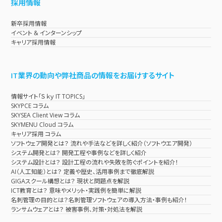
採用情報
新卒採用情報
イベント & インターンシップ
キャリア採用情報
IT業界の動向や弊社商品の情報をお届けするサイト
情報サイト「Ｓｋｙ IT TOPICS」
SKYPCE コラム
SKYSEA Client View コラム
SKYMENU Cloud コラム
キャリア採用 コラム
ソフトウェア開発とは？ 流れや手法などを詳しく紹介（ソフトウエア開発）
システム開発とは？ 開発工程や事例などを詳しく紹介
システム設計とは？ 設計工程の流れや失敗を防ぐポイントを紹介！
AI（人工知能）とは？ 定義や歴史、活用事例まで徹底解説
GIGAスクール構想とは？ 現状と問題点を解説
ICT教育とは？ 意味やメリット・実践例を簡単に解説
名刺管理の目的とは？名刺管理ソフトウェアの導入方法・事例も紹介！
ランサムウェアとは？ 被害事例、対策・対処法を解説