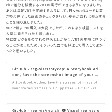
cliで差分を検出するVRTの実行ができるようになりました。
あとは毎朝VRTを実施するようにして、日々Vue3コードに置
き換え完了した画面のチェックを行い、差分があれば修正する
ことを繰り返しました。
Vue2側までの導入は大変でしたが、これにより検証コストを
大幅に抑えられたと思います。
特に数ピクセルのずれの見落としが多く、VRT実施時に見つけ
ることがあったため、そういった面でも無理して導入してよか
ったと思いました。
GitHub - reg-viz/storycap: A Storybook Ad
don, Save the screenshot image of your st
ories via puppeteer. · GitHub
A Storybook Addon, Save the screenshot image of
your stories :camera: via puppeteer. - GitHub - reg
-viz/storycap: A Storybook Addon, Save the screen
shot image of your stories via puppeteer.
GitHub - reg-viz/reg-cli: 📷 Visual regressio