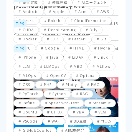
要件定義
連載完結
AIエージェント
【Excel】条件付き書式を使ってみよう
Android
Apple
Arm
AWS
Azure
Bokeh
CloudFormation
TIPS
2025.06.15
CUDA
DeepLearning
Dify
ファイル名の一覧を簡単に出力する方法
Docker
EDR
FastAPI
Git
GPU
Google
HTML
Hydra
TIPS
2025.03.04
iPhone
Java
LiDAR
Linux
【VBA】最終行と最終列を簡単に取得する方法
LLM
LLMOps
MBD
MLflow
MLOps
OpenCV
Optuna
OSS
PHP
Plotly
PMO
PyTorch
Python
RAG
Refine
Speech-to-Text
Streamlit
Ubuntu
UI・UX
VBA
VLM
VSCode
WAF
3D点群
コラム
GitHubCopilot
AI駆動開発