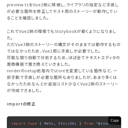
preview.tsをVue2側に移植し、ライブラリの指定など手直し
が必要な箇所を修正してテスト用のストーリーが動作してい
ることを確認しました。
これでVue2側の環境でもStorybookが動くようになりまし
た。
ただVue3側のストーリーの構文がそのままでは動作するもの
ではなかったため、Vue2用に手直しが必要でした。
可能な限り自動で対処するため、ほぼ全てテキストエディタの
置換機能で置き換えていきました。
renderのsetup処理内でstoreを変更している箇所など、一
部手動で手直しが必要な箇所もありましたが、あまり多くは
なかったためなんとか追加コスト少なくVue2側のストーリー
が作成できました。
importの修正
Copy
import
type
 { 
Meta
, 
StoryObj
 } 
from
"@storybook/v