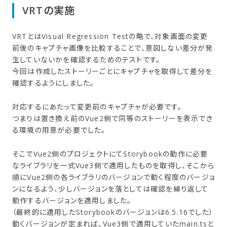
VRTの​実施
VRTとはVisual Regression Testの略で、対象画面の変更
前後のキャプチャ画像を比較することで、意図しない差分が発
生していないかを確認するためのテストです。
今回は作成したストーリーごとにキャプチャを取得して差分を
確認するようにしました。
対応するにあたって変更前のキャプチャが必要です。
つまりは置き換え前のVue2側で同等のストーリーを表示でき
る環境の用意が必要でした。
そこでVue2側のプロジェクトにてStorybookの動作に必要
なライブラリを一式Vue3側で適用したものを取得し、そこから
順にVue2側の各ライブラリのバージョンで動く程度のバージョ
ンになるよう、少しバージョンを落としては確認を繰り返して
動作するバージョンを適用しました。
（最終的に適用したStorybookのバージョンは6.5.16でした）
動くバージョンが定まれば、Vue3側で適用していたmain.tsと