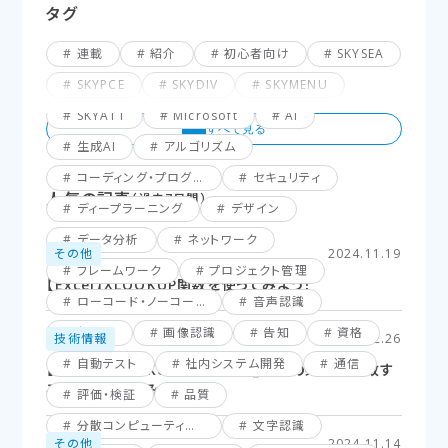
タグ
連載
紹介
初心者向け
SKYSEA
SKYPCE
SKYDIV
SKYMENU
SKYATT
Microsoft
AI
生成AI
アルゴリズム
コーディング・プログラミング
セキュリティ
人気の記事
（過去7日間）
ディープラーニング
デザイン
データ分析
ネットワーク
その他
2024.11.19
フレームワーク
プロジェクト管理
【Excel】XLOOKUP関数を使ってみよう！
ローコード・ノーコード
音声認識
仮想化
画像認識
告知
資格
技術情報
2025.02.26
自動テスト
社内システム開発
通信
【Excel】XLOOKUP関数応用編_複数の条件に一致す
るセルを探してみよう！
評価・検証
品質
分散コンピューティング
文字認識
その他
2024.11.14