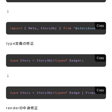
↓
Copy
import
 { 
Meta
, 
StoryObj
 } 
from
"@storybook/vue"
type定義の修正
Copy
type
Story
 = 
StoryObj
<
typeof
Badge
↓
Copy
type
Story
 = 
StoryObj
<
typeof
Badge
 | 
Props
<
typeof
renderの中身修正