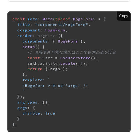
Copy
const
meta
: 
Meta
<
typeof
HogeForm
> = {

title
: 
"components/HogeForm"
,

component
: 
HogeForm
,

render
: 
args
 =>
 ({

components
: { 
HogeForm
 },

setup
(
) {

// 直接更新可能な場合はここで任意の値を設定
const
 user = 
useUserStore
();

      auth.
ability
.
update
([]);

return
 { args };

    },

template
: 
`

    <HogeForm v-bind='args' />

    `
  }),

argTypes
: {},

args
: {

visible
: 
true
  }
