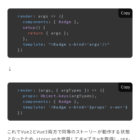
Copy
render
: 
args
 =>
 ({

components
: { 
Badge
 },

setup
(
) {

return
 { args };

    },

template
: 
"<Badge v-bind='args'/>"
↓
Copy
render
: 
(
args, { argTypes }
) =>
 ({

props
: 
Object
.
keys
(argTypes),

components
: { 
Badge
 },

template
: 
`<Badge v-bind='$props' v-on='$prop
これでVue2とVue3両方で同等のストーリーが動作する状態
となったため、storycapを使用してキャプチャを取得し、reg-