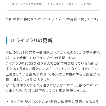
理ライブラリをVuexからPiniaに変更し、ビルドツールをWeb
packとVue CLIからViteに移行した際の対応内容や問題点、
対処方法について詳述しています。
今回は特に手間がかかったUIライブラリの更新に関してです。
UIライブラリの​更新
今回のVue3対応で一番問題が大きかったのが、UIの基本的な
パーツで使用していたライブラリの更新でした。
ライブラリのSCSSを取り込んで自前で書き換えている箇所が
多々あるうえに、個々のコンポーネントのスタイル指定からも
上書きしている箇所があり、何も気にせず更新すると画面が大
幅に崩れてしまう状況でした。
なにも対策なくすると元通りにならないかつ、工数もかかって
しまうため、今回は以下のような対応を実施しました。
ライブラリのSCSSをVue2時点の改変後と同等になるよう