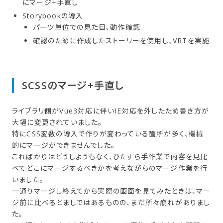
にマージ+手直し
Storybookの導入
パーツ単位での見た目、動作確認
確認のために作成したストーリーを使用し、VRTを実施
SCSSの​マージ+手直し
ライブラリ側がVue3対応に伴いIE対応を外したため書き方が
大幅に変更されていました。
特にCSS変数の導入で作りが変わっている箇所が多く、機械
的にマージができませんでした。
こればかりはどうしようもなく、ひたすら手作業で内容を見比
べてどこにマージするべきかを考えながらのマージ作業を行
いました。
一通りマージし終えてから実際の画面を見てみたときは、マー
ジ前に比べるとましではあるものの、まだ所々崩れがありまし
た。