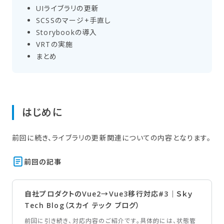
UIライブラリの​更新
SCSSの​マージ+手直し
Storybookの​導入
VRTの​実施
まとめ
はじめに
前回に続き、ライブラリの更新関連についての内容となります。
前回の​記事
自社プロダクトのVue2→Vue3移行対応#3｜Ｓｋｙ
Tech Blog（スカイ テック ブログ）
前回に引き続き、対応内容のご紹介です。具体的には、状態管