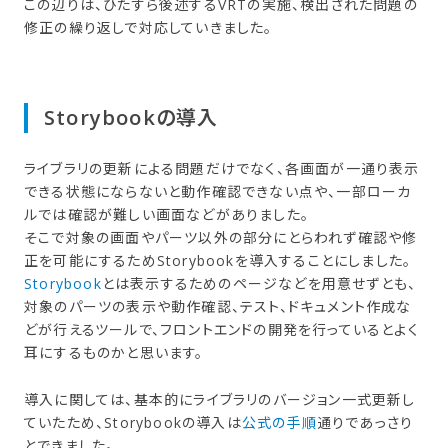
この辺りは、ひたすら後述するVRTの実施、検出された問題の
修正の繰り返しで対応していきました。
Storybookの​導入
ライブラリの更新による問題だけでなく、各画面が一通り表示
できる状態にならないと動作確認できない点や、一部ローカ
ルでは確認が難しい画面などがありました。
そこで対象の画面やパーツ以外の部分にとらわれず確認や修
正を可能にするためStorybookを導入することにしました。
Storybook
とは表示するためのページなどを用意せずとも、
対象のパーツの表示や動作確認、テスト、ドキュメント作成な
どが行えるツールで、フロントエンドの開発を行っているとよく
耳にするものかと思います。
導入に関しては、基本的にライブラリのバージョン一式更新し
ていたため、Storybookの導入は
公式の手順
通りであっさり
とできました。