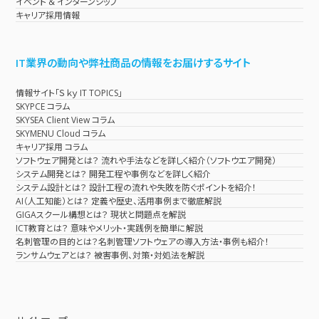
イベント & インターンシップ
キャリア採用情報
IT業界の動向や弊社商品の情報をお届けするサイト
情報サイト「Ｓｋｙ IT TOPICS」
SKYPCE コラム
SKYSEA Client View コラム
SKYMENU Cloud コラム
キャリア採用 コラム
ソフトウェア開発とは？ 流れや手法などを詳しく紹介（ソフトウエア開発）
システム開発とは？ 開発工程や事例などを詳しく紹介
システム設計とは？ 設計工程の流れや失敗を防ぐポイントを紹介！
AI（人工知能）とは？ 定義や歴史、活用事例まで徹底解説
GIGAスクール構想とは？ 現状と問題点を解説
ICT教育とは？ 意味やメリット・実践例を簡単に解説
名刺管理の目的とは？名刺管理ソフトウェアの導入方法・事例も紹介！
ランサムウェアとは？ 被害事例、対策・対処法を解説