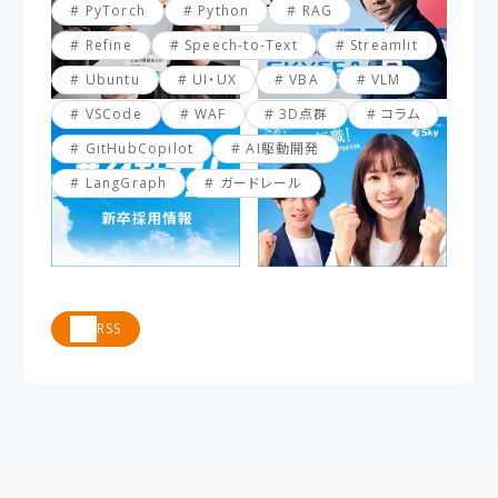
PyTorch
Python
RAG
Refine
Speech-to-Text
Streamlit
Ubuntu
UI・UX
VBA
VLM
VSCode
WAF
3D点群
コラム
GitHubCopilot
AI駆動開発
LangGraph
ガードレール
RSS