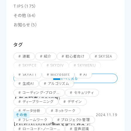
TIPS
（
175
）
その他
（
64
）
お知らせ
（
5
）
タグ
連載
紹介
初心者向け
SKYSEA
SKYPCE
SKYDIV
SKYMENU
SKYATT
Microsoft
AI
生成AI
アルゴリズム
コーディング・プログラミング
セキュリティ
人気の記事
（過去7日間）
ディープラーニング
デザイン
データ分析
ネットワーク
その他
2024.11.19
フレームワーク
プロジェクト管理
【Excel】XLOOKUP関数を使ってみよう！
ローコード・ノーコード
音声認識