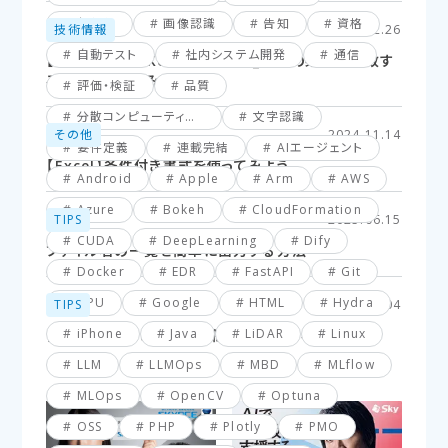
仮想化
画像認識
告知
資格
技術情報
2025.02.26
自動テスト
社内システム開発
通信
【Excel】XLOOKUP関数応用編_複数の条件に一致す
るセルを探してみよう！
評価・検証
品質
分散コンピューティング
文字認識
その他
2024.11.14
要件定義
連載完結
AIエージェント
【Excel】条件付き書式を使ってみよう
Android
Apple
Arm
AWS
Azure
Bokeh
CloudFormation
TIPS
2025.06.15
CUDA
DeepLearning
Dify
ファイル名の一覧を簡単に出力する方法
Docker
EDR
FastAPI
Git
GPU
Google
HTML
Hydra
TIPS
2025.03.04
iPhone
Java
LiDAR
Linux
【VBA】最終行と最終列を簡単に取得する方法
LLM
LLMOps
MBD
MLflow
MLOps
OpenCV
Optuna
OSS
PHP
Plotly
PMO