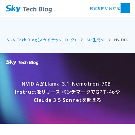
お問い合わせ
検索
Ｓｋｙ Tech Blog（スカイ テック ブログ）
AI・生成AI
NVIDIAがL
NVIDIAが​Llama-3.1-Nemotron-70B-
Instructを​リリース ベンチマークで​GPT-4oや​
Claude 3.5 Sonnetを​超える