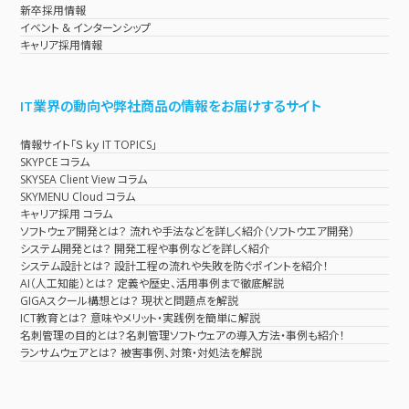
新卒採用情報
イベント & インターンシップ
キャリア採用情報
IT業界の動向や弊社商品の情報をお届けするサイト
情報サイト「Ｓｋｙ IT TOPICS」
SKYPCE コラム
SKYSEA Client View コラム
SKYMENU Cloud コラム
キャリア採用 コラム
ソフトウェア開発とは？ 流れや手法などを詳しく紹介（ソフトウエア開発）
システム開発とは？ 開発工程や事例などを詳しく紹介
システム設計とは？ 設計工程の流れや失敗を防ぐポイントを紹介！
AI（人工知能）とは？ 定義や歴史、活用事例まで徹底解説
GIGAスクール構想とは？ 現状と問題点を解説
ICT教育とは？ 意味やメリット・実践例を簡単に解説
名刺管理の目的とは？名刺管理ソフトウェアの導入方法・事例も紹介！
ランサムウェアとは？ 被害事例、対策・対処法を解説