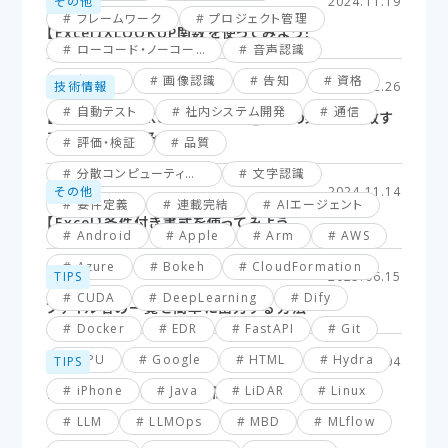
その他
2024.11.19
フレームワーク
プロジェクト管理
【Excel】XLOOKUP関数を使ってみよう！
ローコード・ノーコード
音声認識
仮想化
画像認識
告知
資格
技術情報
2025.02.26
自動テスト
社内システム開発
通信
【Excel】XLOOKUP関数応用編_複数の条件に一致す
るセルを探してみよう！
評価・検証
品質
分散コンピューティング
文字認識
その他
2024.11.14
要件定義
連載完結
AIエージェント
【Excel】条件付き書式を使ってみよう
Android
Apple
Arm
AWS
Azure
Bokeh
CloudFormation
TIPS
2025.06.15
CUDA
DeepLearning
Dify
ファイル名の一覧を簡単に出力する方法
Docker
EDR
FastAPI
Git
GPU
Google
HTML
Hydra
TIPS
2025.03.04
iPhone
Java
LiDAR
Linux
【VBA】最終行と最終列を簡単に取得する方法
LLM
LLMOps
MBD
MLflow