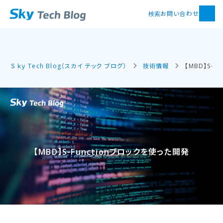
お問い合わせ
検索
Ｓｋｙ Tech Blog（スカイ テック ブログ）
技術情報
【MBD】S-F
【MBD】S-Functionブロックを​使った​開発