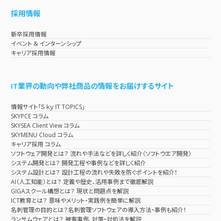
採用情報
新卒採用情報
イベント & インターンシップ
キャリア採用情報
IT業界の動向や弊社商品の情報をお届けするサイト
情報サイト「Ｓｋｙ IT TOPICS」
SKYPCE コラム
SKYSEA Client View コラム
SKYMENU Cloud コラム
キャリア採用 コラム
ソフトウェア開発とは？ 流れや手法などを詳しく紹介（ソフトウエア開発）
システム開発とは？ 開発工程や事例などを詳しく紹介
システム設計とは？ 設計工程の流れや失敗を防ぐポイントを紹介！
AI（人工知能）とは？ 定義や歴史、活用事例まで徹底解説
GIGAスクール構想とは？ 現状と問題点を解説
ICT教育とは？ 意味やメリット・実践例を簡単に解説
名刺管理の目的とは？名刺管理ソフトウェアの導入方法・事例も紹介！
ランサムウェアとは？ 被害事例、対策・対処法を解説