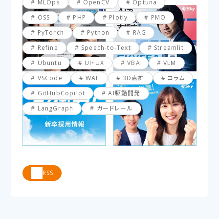
MLOps
OpenCV
Optuna
OSS
PHP
Plotly
PMO
PyTorch
Python
RAG
Refine
Speech-to-Text
Streamlit
Ubuntu
UI・UX
VBA
VLM
VSCode
WAF
3D点群
コラム
GitHubCopilot
AI駆動開発
LangGraph
ガードレール
RSS