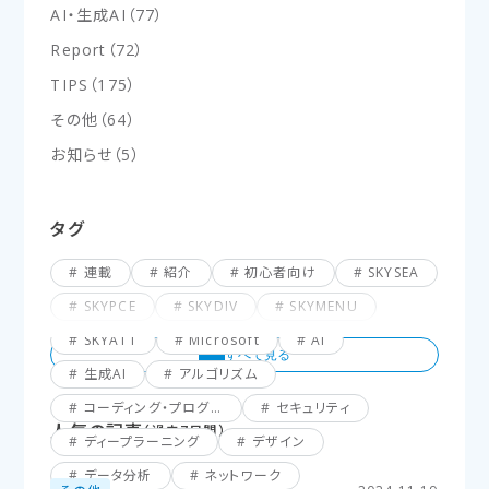
AI・生成AI
（
77
）
Report
（
72
）
TIPS
（
175
）
その他
（
64
）
お知らせ
（
5
）
タグ
連載
紹介
初心者向け
SKYSEA
SKYPCE
SKYDIV
SKYMENU
SKYATT
Microsoft
AI
生成AI
アルゴリズム
コーディング・プログラミング
セキュリティ
人気の記事
（過去7日間）
ディープラーニング
デザイン
データ分析
ネットワーク