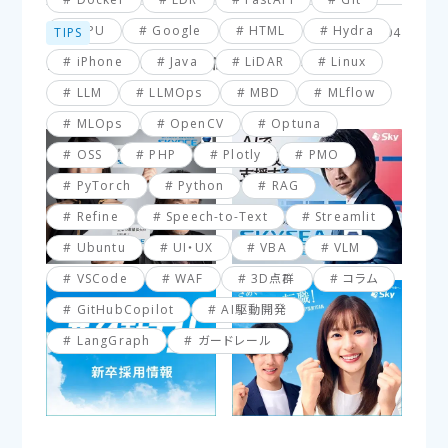
GPU
Google
HTML
Hydra
TIPS
2025.03.04
iPhone
Java
LiDAR
Linux
【VBA】最終行と最終列を簡単に取得する方法
LLM
LLMOps
MBD
MLflow
MLOps
OpenCV
Optuna
OSS
PHP
Plotly
PMO
PyTorch
Python
RAG
Refine
Speech-to-Text
Streamlit
Ubuntu
UI・UX
VBA
VLM
VSCode
WAF
3D点群
コラム
GitHubCopilot
AI駆動開発
LangGraph
ガードレール