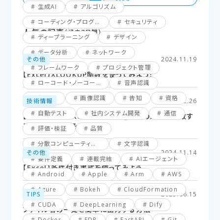
生成AI
アルゴリズム
コーディング・プログラミング
セキュリティ
人気の記事
（過去7日間）
ディープラーニング
デザイン
データ分析
ネットワーク
その他
2024.11.19
フレームワーク
プロジェクト管理
【Excel】XLOOKUP関数を使ってみよう！
ローコード・ノーコード
音声認識
仮想化
画像認識
告知
資格
技術情報
2025.02.26
自動テスト
社内システム開発
通信
【Excel】XLOOKUP関数応用編_複数の条件に一致す
るセルを探してみよう！
評価・検証
品質
分散コンピューティング
文字認識
その他
2024.11.14
要件定義
連載完結
AIエージェント
【Excel】条件付き書式を使ってみよう
Android
Apple
Arm
AWS
Azure
Bokeh
CloudFormation
TIPS
2025.06.15
CUDA
DeepLearning
Dify
ファイル名の一覧を簡単に出力する方法
Docker
EDR
FastAPI
Git