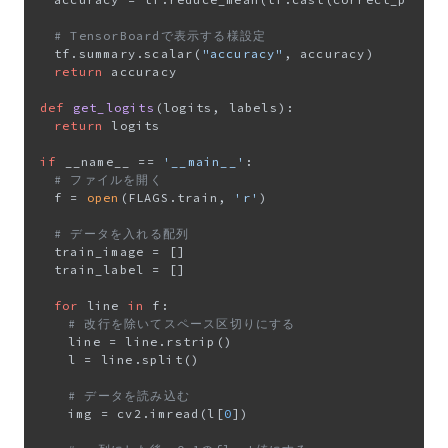
# TensorBoardで表示する様設定
	tf.summary.scalar(
"accuracy"
, accuracy)

return
 accuracy

def
get_logits
(
logits, labels
):

return
 logits

if
 __name__ == 
'__main__'
:

# ファイルを開く
	f = 
open
(FLAGS.train, 
'r'
)

# データを入れる配列
	train_image = []

	train_label = []

for
 line 
in
 f:

# 改行を除いてスペース区切りにする
		line = line.rstrip()

		l = line.split()

# データを読み込む
		img = cv2.imread(l[
0
])
