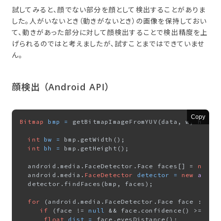
試してみると、顔でない部分を顔として検出することがありま
した。人がいないとき（動きがないとき）の画像を保持しておい
て、動きがあった部分に対して顔検出することで検出精度を上
げられるのではと考えましたが、試すことまではできていませ
ん。
顔検出 ​（Android API）
Copy
Bitmap
bmp
=
 getBitmapImageFromYUV(data, w, h);

int
bw
=
 bmp.getWidth();

int
bh
=
 bmp.getHeight();

  android.media.FaceDetector.Face faces[] = 
new
a
  android.media.
FaceDetector
detector
=
new
andro
  detector.findFaces(bmp, faces);

for
 (android.media.FaceDetector.Face face : face
if
 (face != 
null
 && face.confidence() >= 
0.3
)
float
dist
=
 face.eyesDistance();
