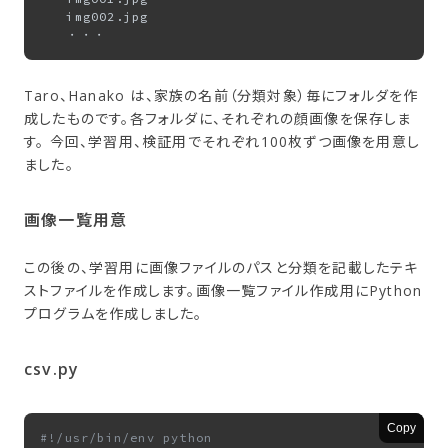
　　img002.jpg

Taro、Hanako は、家族の名前（分類対象）毎にフォルダを作
成したものです。各フォルダに、それぞれの顔画像を保存しま
す。 今回、学習用、検証用でそれぞれ100枚ずつ画像を用意し
ました。
画像一覧用意
この後の、学習用に画像ファイルのパスと分類を記載したテキ
ストファイルを作成します。画像一覧ファイル作成用にPython
プログラムを作成しました。
csv.py
Copy
#!/usr/bin/env python