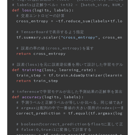
# labelsは正解ラベル: int32 - [batch_size, NUM_CLASS
def
loss
(
logits, labels
):

# 交差エントロピーの計算
	cross_entropy = -tf.reduce_sum(labels*tf.log(logits))

# TensorBoardで表示するよう指定
	tf.summary.scalar(
"cross_entropy"
, cross_entropy
# 誤差の率の値(cross_entropy)を返す
return
 cross_entropy

# 誤差(loss)を元に誤差逆伝播を用いて設計した学習モデルを訓
def
training
(
loss, learning_rate
):

	train_step = tf.train.AdamOptimizer(learning_rate).minimize(loss)

return
 train_step

# inferenceで学習モデルが出した予測結果の正解率を算出する
def
accuracy
(
logits, labels
):

# 予測ラベルと正解ラベルが等しいか比べる。同じ値であればTr
# argmaxは配列の中で一番値の大きい箇所のindex(=一番
	correct_prediction = tf.equal(tf.argmax(logits, 
# booleanのcorrect_predictionをfloatに直して正解率
# false:0,true:1に変換して計算する
	accuracy = tf.reduce_mean(tf.cast(correct_predi