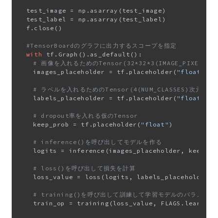
	test_image = np.asarray(test_image)

	test_label = np.asarray(test_label)

	f.close()

#TensorBoardのグラフに出力するスコープを指定
with
 tf.Graph().as_default():

# 画像を入れるためのTensor(32*32*3(IMAGE_PIXEL
		images_placeholder = tf.placeholder(
"float"
, s
# ラベルを入れるためのTensor(4(NUM_CLASSES)次元の
		labels_placeholder = tf.placeholder(
"float"
, s
# dropout率を入れる仮のTensor
		keep_prob = tf.placeholder(
"float"
)

# inference()を呼び出してモデルを作る
		logits = inference(images_placeholder, keep_prob)

# loss()を呼び出して損失を計算
		loss_value = loss(logits, labels_placeholder)

# training()を呼び出して訓練して学習モデルのパラメー
		train_op = training(loss_value, FLAGS.learning_rate)
