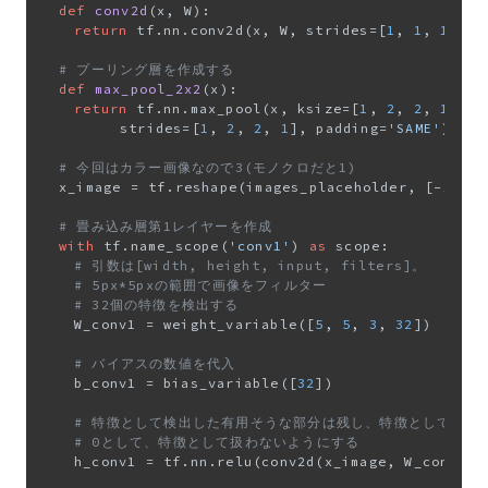
def
conv2d
(
x, W
):

return
 tf.nn.conv2d(x, W, strides=[
1
, 
1
, 
1
, 
1
]
# プーリング層を作成する
def
max_pool_2x2
(
x
):

return
 tf.nn.max_pool(x, ksize=[
1
, 
2
, 
2
, 
1
],

					strides=[
1
, 
2
, 
2
, 
1
], padding=
'SAME'
)

# 今回はカラー画像なので3(モノクロだと1)
	x_image = tf.reshape(images_placeholder, [-
1
, IM
# 畳み込み層第1レイヤーを作成
with
 tf.name_scope(
'conv1'
) 
as
 scope:

# 引数は[width, height, input, filters]。
# 5px*5pxの範囲で画像をフィルター
# 32個の特徴を検出する
		W_conv1 = weight_variable([
5
, 
5
, 
3
, 
32
])

# バイアスの数値を代入
		b_conv1 = bias_variable([
32
])

# 特徴として検出した有用そうな部分は残し、特徴として使え
# 0として、特徴として扱わないようにする
		h_conv1 = tf.nn.relu(conv2d(x_image, W_conv1) + b_conv1)
