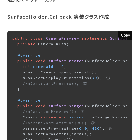
SurfaceHolder.Callback 実装クラス作成
Copy
public
class
CameraPreview
implements
SurfaceHold
private
 Camera mCam;

@Override
public
void
surfaceCreated
(SurfaceHolder holder
int
cameraId
=
0
;

    mCam = Camera.open(cameraId);

    mCam.setDisplayOrientation(
90
);　①

//mCam.startPreview();　②
  }

@Override
public
void
surfaceChanged
(SurfaceHolder holder
//mCam.stopPreview();　②
    Camera.
Parameters
params
=
 mCam.getParameters(
//params.setRotation(90);　③
    params.setPreviewSize(
640
, 
480
);　④

    mCam.setParameters(params);

    mCam.startPreview();
