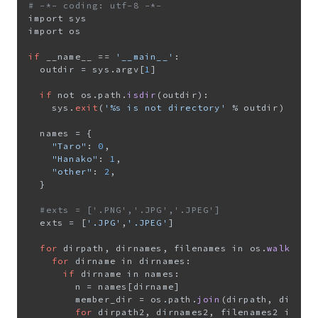
# -*- coding: utf-8 -*-
import sys

import os

if
 __name__ == 
'__main__'
:

  outdir = sys.argv[
1
]

if
 not os.path.
isdir
(outdir):

    sys.
exit
(
'%s is not directory'
 % outdir)

  names = {

"Taro"
: 
0
,

"Hanako"
: 
1
,

"other"
: 
2
,

  }

#exts = ['.PNG','.JPG','.JPEG']
  exts = [
'.JPG'
,
'.JPEG'
]

for
 dirpath, dirnames, filenames in os.
walk
(outd
for
 dirname in dirnames:

if
 dirname in names:

        n = names[dirname]

        member_dir = os.path.
join
(dirpath, dirname
for
 dirpath2, dirnames2, filenames2 in os