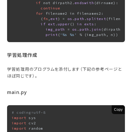
if
 not dirpath2.
endswith
(dirname):

continue
for
 filename2 in filenames2:

            (
fn
,
ext
) = 
os
.
path
.
splitext
(
filename2
)
if
ext
.
upper
(
) 
in
exts
:

img_path
 = 
os
.
path
.
join
(
dirpath2, f
print
(
'%s %s'
 % (
img_path, n
)
学習処理作成
学習処理用のプログラムを添付します（下記の参考ページと
ほぼ同じです）。
main.py
Copy
# coding=utf-8
import
import
import