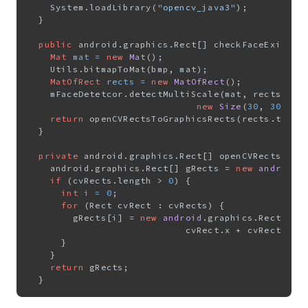
    System.loadLibrary(
"opencv_java3"
);

  }

public
 android.graphics.Rect[] checkFaceExistenc
Mat
mat
=
new
Mat
();

    Utils.bitmapToMat(bmp, mat);

MatOfRect
rects
=
new
MatOfRect
();

    mFaceDetetcor.detectMultiScale(mat, rects, 
1.
new
Size
(
30
, 
30
), 
n
return
 openCVRectsToGraphicsRects(rects.toArra
  }

private
 android.graphics.Rect[] openCVRectsToGra
    android.graphics.Rect[] gRects = 
new
android
.
if
 (cvRects.length > 
0
) {

int
i
=
0
;

for
 (Rect cvRect : cvRects) {

        gRects[i] = 
new
android
.graphics.Rect(cvRe
                            cvRect.x + cvRect.widt
      }

    }

return
 gRects;
