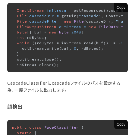
Copy
InputStream
inStream
=
 getResources().openRawRes
File
cascadeDir
=
 getDir(
"cascade"
, Context.MODE
File
cascadeFile
=
new
File
(cascadeDir, 
"haarca
FileOutputStream
outStream
=
new
FileOutputStre
byte
[] buf = 
new
byte
[
2048
];

int
 rdBytes;

while
 ((rdBytes = inStream.read(buf)) != -
1
) {

    outStream.write(buf, 
0
, rdBytes);

  }

  outStream.close();

CascadeClassifierにcascadeファイルのパスを設定する
為、一度ファイルに出力します。
顔検出
Copy
public
class
FaceClassifier
 {

static
 {
