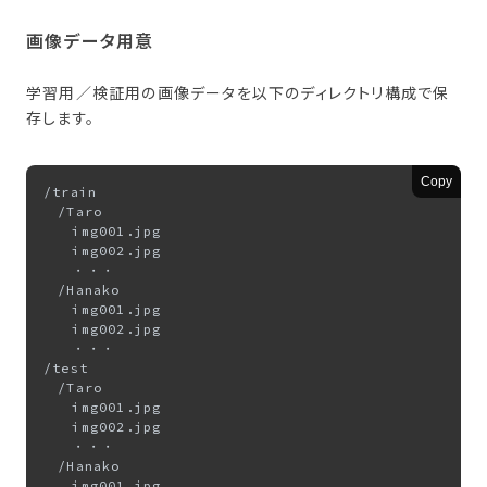
画像データ用意
学習用／検証用の画像データを以下のディレクトリ構成で保
存します。
Copy
/train

　/Taro

　　img001.jpg

　　img002.jpg

　　・・・

　/Hanako

　　img001.jpg

　　img002.jpg

　　・・・

/test

　/Taro

　　img001.jpg

　　img002.jpg

　　・・・

　/Hanako

　　img001.jpg
