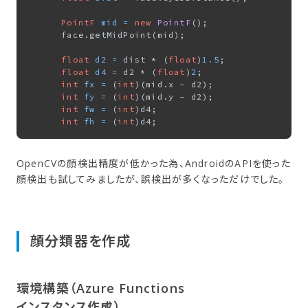
PointF
mid
=
new
PointF
();

      face.getMidPoint(mid);

float
d2
=
 dist * (
float
)
1.5
;

float
d4
=
 d2 * (
float
)
2
;

int
fx
=
 (
int
)(mid.x - d2);

int
fy
=
 (
int
)(mid.y - d2);

int
fw
=
 (
int
)d4;

int
fh
=
 (
int
OpenCVの顔検出精度が低かった為、AndroidのAPIを使った
顔検出も試してみましたが、誤検出が多くなっただけでした。
顔分類器を​作成
環境構築​（Azure Functions
インスタンス作成）