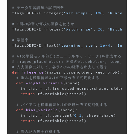
# データ学習訓練の試行回数
flags.DEFINE_integer(
'max_steps'
, 
100
, 
'Number of
# 1回の学習で何枚の画像を使うか
flags.DEFINE_integer(
'batch_size'
, 
20
, 
'Batch siz
# 学習率
flags.DEFINE_float(
'learning_rate'
, 
1e-4
, 
'Initia
# AIの学習モデル部分(ニューラルネットワーク)を作成する
# images_placeholder: 画像のplaceholder, keep_pr
# 入力画像に対して、各ラベルの確率を出力して返す
def
inference
(
images_placeholder, keep_prob
):

# 重みを標準偏差0.1の正規分布で初期化する
def
weight_variable
(
shape
):

		initial = tf.truncated_normal(shape, stddev=
0.
return
 tf.Variable(initial)

# バイアスを標準偏差0.1の正規分布で初期化する
def
bias_variable
(
shape
):

		initial = tf.constant(
0.1
, shape=shape)

return
 tf.Variable(initial)

# 畳み込み層を作成する