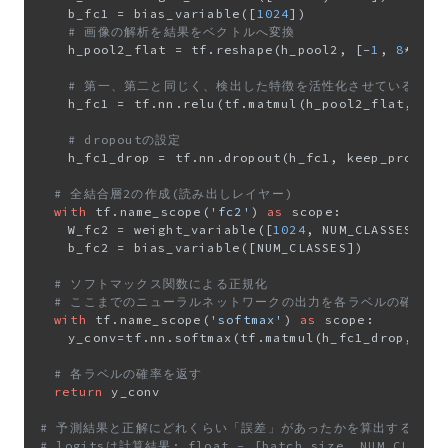
		b_fc1 = bias_variable([
1024
])

# 画像の解析を結果をベクトルへ変換
		h_pool2_flat = tf.reshape(h_pool2, [-
1
, 
8
*
8
*
64
# 第一、第二と同じく、検出した特徴を活性化させている
		h_fc1 = tf.nn.relu(tf.matmul(h_pool2_flat, W_fc1) + b_fc1)

# dropoutの設定
		h_fc1_drop = tf.nn.dropout(h_fc1, keep_prob)

# 全結合層2の作成(読み出しレイヤー)
with
 tf.name_scope(
'fc2'
) 
as
 scope:

		W_fc2 = weight_variable([
1024
, NUM_CLASSES])

		b_fc2 = bias_variable([NUM_CLASSES])

# ソフトマックス関数による正規化
# ここまでのニューラルネットワークの出力を各ラベルの確率へ
with
 tf.name_scope(
'softmax'
) 
as
 scope:

		y_conv=tf.nn.softmax(tf.matmul(h_fc1_drop, W_fc2) + b_fc2)

# 各ラベルの確率を返す
return
 y_conv

# 予測結果と正解にどれくらい「誤差」があったかを算出する
# logitsは計算結果: float - [batch_size, NUM_CLASSE