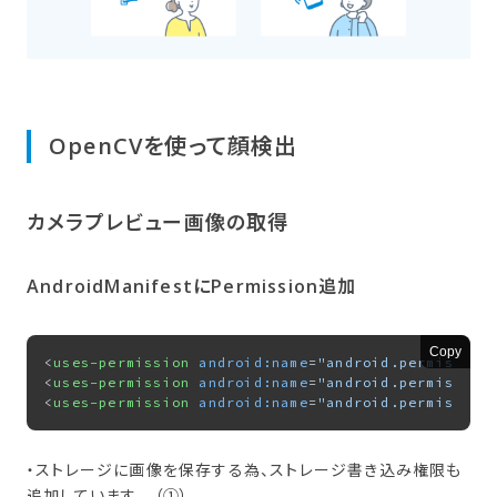
OpenCVを​使って​顔検出
カメラプレビュー画像の​取得
AndroidManifestに​Permission追加
Copy
<
uses-permission
android:name
=
"android.permission
<
uses-permission
android:name
=
"android.permission
<
uses-permission
android:name
=
"android.permission
・ストレージに画像を保存する為、ストレージ書き込み権限も
追加しています （①）。