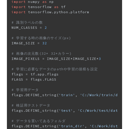
import
 numpy 
as
import
 tensorflow 
as
import
 tensorflow.python.platform

# 識別ラベルの数
NUM_CLASSES = 
2
# 学習する時の画像のサイズ(px)
IMAGE_SIZE = 
32
# 画像の次元数(32* 32*カラー)
IMAGE_PIXELS = IMAGE_SIZE*IMAGE_SIZE*
3
# 学習に必要なデータのpathや学習の規模を設定
flags = tf.app.flags

FLAGS = flags.FLAGS

# 学習用データ
flags.DEFINE_string(
'train'
, 
'C:/Work/train/data.
# 検証用テストデータ
flags.DEFINE_string(
'test'
, 
'C:/Work/test/data.cs
# データを置いてあるフォルダ
flags.DEFINE_string(
'train_dir'
, 
'C:/Work/dst'
, 
'