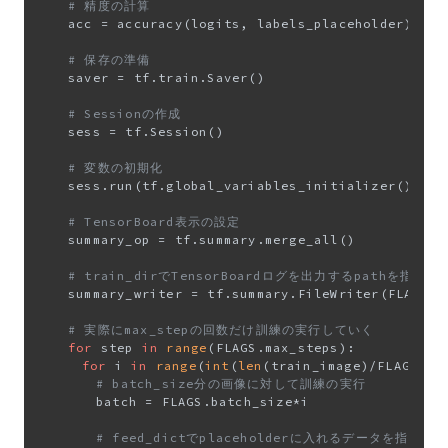
# 精度の計算
		acc = accuracy(logits, labels_placeholder)

# 保存の準備
		saver = tf.train.Saver()

# Sessionの作成
		sess = tf.Session()

# 変数の初期化
		sess.run(tf.global_variables_initializer())

# TensorBoard表示の設定
		summary_op = tf.summary.merge_all()

# train_dirでTensorBoardログを出力するpathを指定
		summary_writer = tf.summary.FileWriter(FLAGS.train_dir, sess.graph)

# 実際にmax_stepの回数だけ訓練の実行していく
for
 step 
in
range
(FLAGS.max_steps):

for
 i 
in
range
(
int
(
len
(train_image)/FLAGS.bat
# batch_size分の画像に対して訓練の実行
				batch = FLAGS.batch_size*i

# feed_dictでplaceholderに入れるデータを指定する