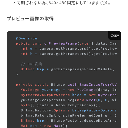
と同期されない為、640×480固定にしています（④）。
プレビュー画像の​取得
Copy
@Override
public
void
onPreviewFrame
(
byte
[] data, Camera 
int
w
=
 camera.getParameters().getPreviewSize(
int
h
=
 camera.getParameters().getPreviewSize(
// BMP変換
Bitmap
bmp
=
 getBitmapImageFromYUV(data, w, h)
  }

private
static
 Bitmap 
getBitmapImageFromYUV
(
byt
YuvImage
yuvimage
=
new
YuvImage
(data, ImageF
ByteArrayOutputStream
baos
=
new
ByteArrayOut
    yuvimage.compressToJpeg(
new
Rect
(
0
, 
0
, width,
byte
[] jdata = baos.toByteArray();

    BitmapFactory.
Options
bitmapFatoryOptions
=
n
    bitmapFatoryOptions.inPreferredConfig = Bitmap
Bitmap
bmp
=
 BitmapFactory.decodeByteArray(jd
Mat
mat
=
new
Mat
();
