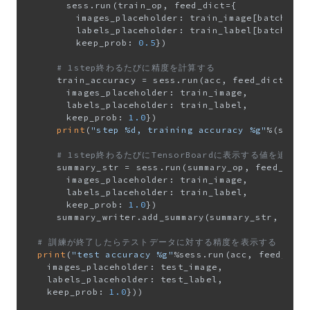
				sess.run(train_op, feed_dict={

					images_placeholder: train_image[batch:batch+FLAGS.batch_size],

					labels_placeholder: train_label[batch:batch+FLAGS.batch_size],

					keep_prob: 
0.5
})

# 1step終わるたびに精度を計算する
			train_accuracy = sess.run(acc, feed_dict={

				images_placeholder: train_image,

				labels_placeholder: train_label,

				keep_prob: 
1.0
})

print
(
"step %d, training accuracy %g"
%(step,
# 1step終わるたびにTensorBoardに表示する値を追加す
			summary_str = sess.run(summary_op, feed_dict={

				images_placeholder: train_image,

				labels_placeholder: train_label,

				keep_prob: 
1.0
})

			summary_writer.add_summary(summary_str, step)

# 訓練が終了したらテストデータに対する精度を表示する
print
(
"test accuracy %g"
%sess.run(acc, feed_dict
		images_placeholder: test_image,

		labels_placeholder: test_label,

		keep_prob: 
1.0
}))
