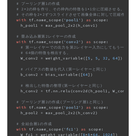
# プーリング層1の作成
# 2*2の枠を作り、その枠内の特徴を1*1分に圧縮させる。
# その枠を2*2ずつスライドさせて画像全体に対して圧縮作業を
with
 tf.name_scope(
'pool1'
) 
as
 scope:

		h_pool1 = max_pool_2x2(h_conv1)

# 畳み込み層第2レイヤーの作成
with
 tf.name_scope(
'conv2'
) 
as
 scope:

# 第一レイヤーでの出力を第2レイヤー入力にしてもう一度フ
# 64個の特徴を検出する。
		W_conv2 = weight_variable([
5
, 
5
, 
32
, 
64
])

# バイアスの数値を代入(第一レイヤーと同じ)
		b_conv2 = bias_variable([
64
])

# 検出した特徴の整理(第一レイヤーと同じ)
		h_conv2 = tf.nn.relu(conv2d(h_pool1, W_conv2) + b_conv2)

# プーリング層2の作成(ブーリング層1と同じ)
with
 tf.name_scope(
'pool2'
) 
as
 scope:

		h_pool2 = max_pool_2x2(h_conv2)

# 全結合層1の作成
with
 tf.name_scope(
'fc1'
) 
as
 scope:

		W_fc1 = weight_variable([
8
*
8
*
64
, 
1024
])
