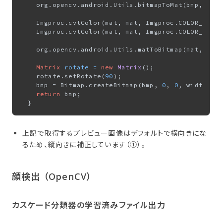
    org.opencv.android.Utils.bitmapToMat(bmp, mat)
    Imgproc.cvtColor(mat, mat, Imgproc.COLOR_RGB2G
    Imgproc.cvtColor(mat, mat, Imgproc.COLOR_GRAY
    org.opencv.android.Utils.matToBitmap(mat, bmp)
Matrix
rotate
=
new
Matrix
();

    rotate.setRotate(
90
);

    bmp = Bitmap.createBitmap(bmp, 
0
, 
0
, width, h
return
 bmp;

上記で取得するプレビュー画像はデフォルトで横向きにな
るため、縦向きに補正しています（①）。
顔検出 ​（OpenCV）
カスケード分類器の​学習済みファイル出力