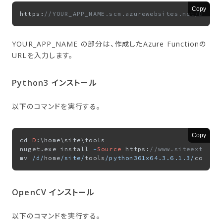
Copy
https:
//YOUR_APP_NAME.scm.azurewebsites.net/Debug
YOUR_APP_NAME の部分は、作成したAzure Functionの
URLを入力します。
Python3 インストール
以下のコマンドを実行する。
Copy
cd 
D
:\home\site\tools

nuget.exe install 
-
Source
 https:
//www.siteextensi
mv 
/d/
home
/site/
tools
/python361x64.3.6.1.3/
conten
OpenCV インストール
以下のコマンドを実行する。