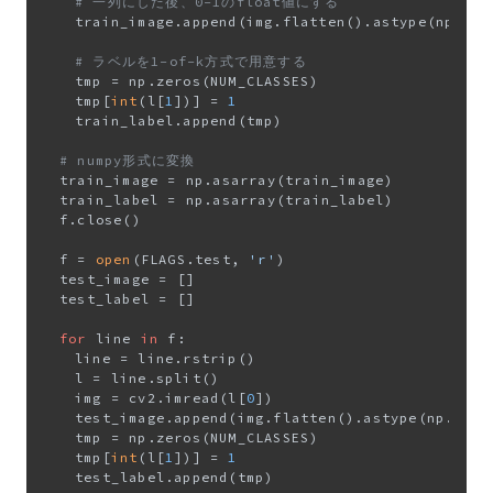
# 一列にした後、0-1のfloat値にする
		train_image.append(img.flatten().astype(np.flo
# ラベルを1-of-k方式で用意する
		tmp = np.zeros(NUM_CLASSES)

		tmp[
int
(l[
1
])] = 
1
		train_label.append(tmp)

# numpy形式に変換
	train_image = np.asarray(train_image)

	train_label = np.asarray(train_label)

	f.close()

	f = 
open
(FLAGS.test, 
'r'
)

	test_image = []

	test_label = []

for
 line 
in
 f:

		line = line.rstrip()

		l = line.split()

		img = cv2.imread(l[
0
])

		test_image.append(img.flatten().astype(np.floa
		tmp = np.zeros(NUM_CLASSES)

		tmp[
int
(l[
1
])] = 
1
		test_label.append(tmp)
