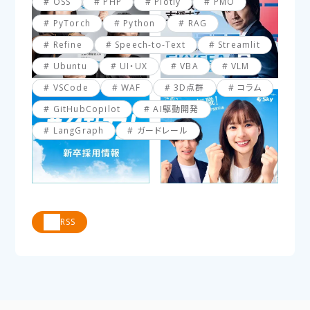
OSS
PHP
Plotly
PMO
PyTorch
Python
RAG
Refine
Speech-to-Text
Streamlit
Ubuntu
UI・UX
VBA
VLM
VSCode
WAF
3D点群
コラム
GitHubCopilot
AI駆動開発
LangGraph
ガードレール
RSS