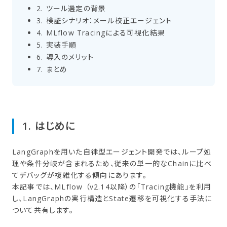
2. ツール選定の​背景
3. 検証シナリオ：メール校正エージェント
4. MLflow Tracingに​よる​可視化結果
5. 実装手順
6. 導入の​メリット
7. まとめ
1. ​はじめに
LangGraphを用いた自律型エージェント開発では、ループ処
理や条件分岐が含まれるため、従来の単一的なChainに比べ
てデバッグが複雑化する傾向にあります。
本記事では、MLflow （v2.14以降）の「Tracing機能」を利用
し、LangGraphの実行構造とState遷移を可視化する手法に
ついて共有します。