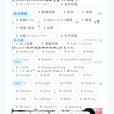
ローコード・ノーコード
音声認識
仮想化
画像認識
告知
資格
技術情報
2025.02.26
自動テスト
社内システム開発
通信
【Excel】XLOOKUP関数応用編_複数の条件に一致す
るセルを探してみよう！
評価・検証
品質
分散コンピューティング
文字認識
その他
2024.11.14
要件定義
連載完結
AIエージェント
【Excel】条件付き書式を使ってみよう
Android
Apple
Arm
AWS
Azure
Bokeh
CloudFormation
TIPS
2025.06.15
CUDA
DeepLearning
Dify
ファイル名の一覧を簡単に出力する方法
Docker
EDR
FastAPI
Git
GPU
Google
HTML
Hydra
TIPS
2025.03.04
iPhone
Java
LiDAR
Linux
【VBA】最終行と最終列を簡単に取得する方法
LLM
LLMOps
MBD
MLflow
MLOps
OpenCV
Optuna