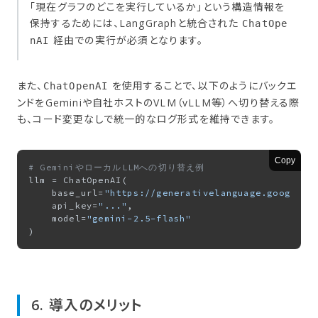
「現在グラフのどこを実行しているか」という構造情報を
保持するためには、LangGraphと統合された
ChatOpe
経由での実行が必須となります。
nAI
また、
を使用することで、以下のようにバックエ
ChatOpenAI
ンドをGeminiや自社ホストのVLM（vLLM等）へ切り替える際
も、コード変更なしで統一的なログ形式を維持できます。
Copy
# GeminiやローカルLLMへの切り替え例
llm = ChatOpenAI(

    base_url=
"https://generativelanguage.googleap
    api_key=
"..."
,

    model=
"gemini-2.5-flash"
6. 導入の​メリット