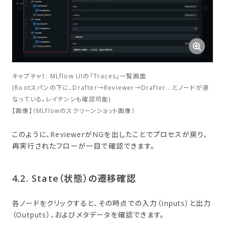
キャプチャ1: MLflow UIの「Traces」一覧画面
(Rootスパンの下に、Drafter→Reviewer→Drafter...とノードが連
なっている。レイテンシも確認可能)
【画像】（MLflowのスクリーンショット画像）
このように、ReviewerがNGを出したことでプロセスが戻り、
再実行されたフローが一目で確認できます。
4.2. State​（状態）の​遷移確認
各ノードをクリックすると、その時点での入力（Inputs）と出力
（Outputs）、およびメタデータを確認できます。