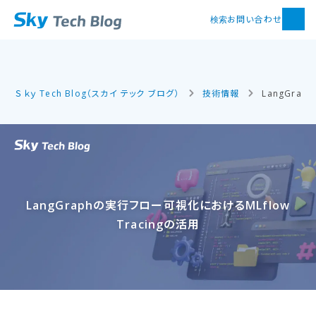
お問い合わせ
検索
Ｓｋｙ Tech Blog（スカイ テック ブログ）
技術情報
LangGra
LangGraphの​実行フロー可視化に​おける​MLflow
Tracingの​活用