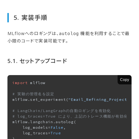
5. 実装手順
MLflowへのロギングは、
機能を利用することで最
autolog
小限のコードで実装可能です。
5.1. セットアップコード
Copy
import
 mlflow

# 実験の管理名を設定
mlflow.set_experiment(
"Email_Refining_Project"
)

# LangChain/LangGraphの自動ロギングを有効化
# log_traces=True により、上記のトレース機能が有効化され
mlflow.langchain.autolog(

    log_models=
False
, 

    log_traces=
True
)
