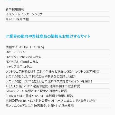
新卒採用情報
イベント & インターンシップ
キャリア採用情報
IT業界の動向や弊社商品の情報をお届けするサイト
情報サイト「Ｓｋｙ IT TOPICS」
SKYPCE コラム
SKYSEA Client View コラム
SKYMENU Cloud コラム
キャリア採用 コラム
ソフトウェア開発とは？ 流れや手法などを詳しく紹介（ソフトウエア開発）
システム開発とは？ 開発工程や事例などを詳しく紹介
システム設計とは？ 設計工程の流れや失敗を防ぐポイントを紹介！
AI（人工知能）とは？ 定義や歴史、活用事例まで徹底解説
GIGAスクール構想とは？ 現状と問題点を解説
ICT教育とは？ 意味やメリット・実践例を簡単に解説
名刺管理の目的とは？名刺管理ソフトウェアの導入方法・事例も紹介！
ランサムウェアとは？ 被害事例、対策・対処法を解説