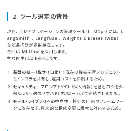
2. ツール選定の​背景
現在、LLMアプリケーションの管理ツール（LLMOps）には、
L
angSmith
、
Langfuse
、
Weights & Biases (W&B)
など選択肢が多数存在します。
今回は
MLflow
を採用します。
主な理由は以下の3点です。
基盤の統一（脱サイロ化）
: 既存の機械学習プロジェクト
とインフラを共有し、運用コストを抑制するため。
セキュリティ
: プロンプトやPII（個人情報）を含むログを外
部SaaSへ送信せず、VPC内/ローカルで完結させるため。
モデル/ライブラリへの中立性
: 特定のLLMやフレームワー
クに依存せず、将来的な構成変更に柔軟に対応するため。