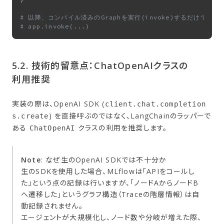
# 以降、コンパイル済みのGraphを実行(invoke)するだけで自
# app.invoke(...)
5.2. 技術的留意点：ChatOpenAIクラスの​
利用推奨
実装の際は、OpenAI SDK (
client.chat.completion
) を直接呼ぶのではなく、LangChainのラッパーで
s.create
ある
クラスの利用を推奨します。
ChatOpenAI
Note
: なぜ生のOpenAI SDKでは不十分か
生のSDKを使用した場合、MLflowは「APIをコールし
た」という点の記録は行いますが、「ノードAからノードB
へ遷移した」というグラフ構造（Traceの階層情報）は自
動記録されません。
エージェントが大規模化し、ノード数や分岐が増えた際、