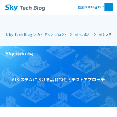
お問い合わせ
検索
Ｓｋｙ Tech Blog（スカイ テック ブログ）
AI・生成AI
AIシステ
AIシステムに​おける​品​質特性と​テストアプローチ