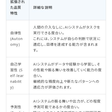
拡張され
た品質
詳細な説明
特性
人間の介入なしに、AIシステムがタスクを
自律性
実行できる度合い。
(Auton
これには、システムが自らの判断で状況に
omy)
適応し、目標を達成する能力が含まれま
す。
自己学
AIシステムがデータや経験から学習し、そ
習性 (S
の性能や振る舞いを改善していく能力の度
elf-lear
合い。
nabilit
継続的な精度向上や新たなパターンへの
y)
適応力が評価されます。
AIシステムの振る舞いや出力が、どの程度
予測性
予測可能であるかの度合い。