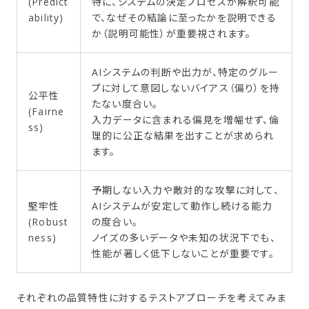
(Predict
特に、システムの決定プロセスが解釈可能
ability)
で、なぜその結論に至ったかを説明できる
か（説明可能性）が重要視されます。
AIシステムの判断や出力が、特定のグルー
プに対して意図しないバイアス（偏り）を持
公平性
たない度合い。
(Fairne
入力データに含まれる偏見を増幅せず、倫
ss)
理的に公正な結果を出すことが求められ
ます。
予期しない入力や敵対的な攻撃に対して、
堅牢性
AIシステムが安定して動作し続ける能力
(Robust
の度合い。
ness)
ノイズの多いデータや未知の状況下でも、
性能が著しく低下しないことが重要です。
それぞれの品質特性に対するテストアプローチを考えてみま