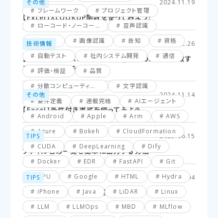
その他
2024.11.19
フレームワーク
プロジェクト管理
【Excel】XLOOKUP関数を使ってみよう！
ローコード・ノーコード
音声認識
仮想化
画像認識
告知
資格
技術情報
2025.02.26
自動テスト
社内システム開発
通信
【Excel】XLOOKUP関数応用編_複数の条件に一致す
るセルを探してみよう！
評価・検証
品質
分散コンピューティング
文字認識
その他
2024.11.14
要件定義
連載完結
AIエージェント
【Excel】条件付き書式を使ってみよう
Android
Apple
Arm
AWS
Azure
Bokeh
CloudFormation
TIPS
2025.06.15
CUDA
DeepLearning
Dify
ファイル名の一覧を簡単に出力する方法
Docker
EDR
FastAPI
Git
GPU
Google
HTML
Hydra
TIPS
2025.03.04
iPhone
Java
LiDAR
Linux
【VBA】最終行と最終列を簡単に取得する方法
LLM
LLMOps
MBD
MLflow