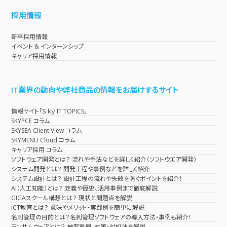
採用情報
新卒採用情報
イベント & インターンシップ
キャリア採用情報
IT業界の動向や弊社商品の情報をお届けするサイト
情報サイト「Ｓｋｙ IT TOPICS」
SKYPCE コラム
SKYSEA Client View コラム
SKYMENU Cloud コラム
キャリア採用 コラム
ソフトウェア開発とは？ 流れや手法などを詳しく紹介（ソフトウエア開発）
システム開発とは？ 開発工程や事例などを詳しく紹介
システム設計とは？ 設計工程の流れや失敗を防ぐポイントを紹介！
AI（人工知能）とは？ 定義や歴史、活用事例まで徹底解説
GIGAスクール構想とは？ 現状と問題点を解説
ICT教育とは？ 意味やメリット・実践例を簡単に解説
名刺管理の目的とは？名刺管理ソフトウェアの導入方法・事例も紹介！
ランサムウェアとは？ 被害事例、対策・対処法を解説