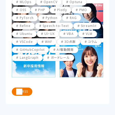
MLOps
OpenCV
Optuna
OSS
PHP
Plotly
PMO
PyTorch
Python
RAG
Refine
Speech-to-Text
Streamlit
Ubuntu
UI・UX
VBA
VLM
VSCode
WAF
3D点群
コラム
GitHubCopilot
AI駆動開発
LangGraph
ガードレール
RSS