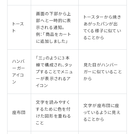
画面の下部から上
トースターから焼き
部へと一時的に表
トース
あがったパンが出
示される通知。
ト
てくる様子に似てい
例：「商品をカート
ることから
に追加しました」
「三」のように３本
ハンバ
線で構成され、タッ
見た目がハンバー
ーガー
プすることでメニュ
ガーに似ていること
アイコ
ーが表示されるア
から
ン
イコン
文字を読みやすく
文字が座布団に座
するために色を付
座布団
っているように見え
けた図形を重ねる
ることから
こと