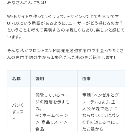
みなさんこんにちは！
WEBサイトを作っていくうえで、デザインってとても大切です。
UI/UXという用語があるように、ユーザーがどう感じるのか？
ということを考えて実装するのは難しくもあり、楽しいと感じて
います。
そんな私がフロントエンド開発を勉強する中で出会ったたくさ
んの専門用語の中から印象的だったものをご紹介します！
名称
説明
由来
閲覧しているペー
童話「ヘンゼルとグ
ジの階層を示すも
レーテル」より、主
パンく
の。
人公が森で迷子に
ずリス
例：ホームページ
ならないようにパン
ト
＞ 商品リスト ＞
くずを道しるべにし
食品
たお話から