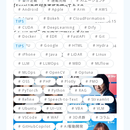
要件定義
連載完結
AIエージェント
【Excel】条件付き書式を使ってみよう
Android
Apple
Arm
AWS
Azure
Bokeh
CloudFormation
TIPS
2025.06.15
CUDA
DeepLearning
Dify
ファイル名の一覧を簡単に出力する方法
Docker
EDR
FastAPI
Git
GPU
Google
HTML
Hydra
TIPS
2025.03.04
iPhone
Java
LiDAR
Linux
【VBA】最終行と最終列を簡単に取得する方法
LLM
LLMOps
MBD
MLflow
MLOps
OpenCV
Optuna
OSS
PHP
Plotly
PMO
PyTorch
Python
RAG
Refine
Speech-to-Text
Streamlit
Ubuntu
UI・UX
VBA
VLM
VSCode
WAF
3D点群
コラム
GitHubCopilot
AI駆動開発