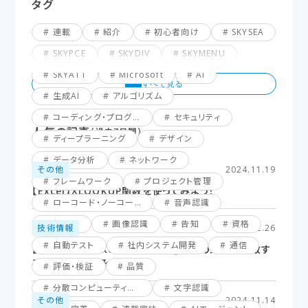
タグ
連載
紹介
初心者向け
SKYSEA
SKYPCE
SKYDIV
SKYMENU
SKYATT
Microsoft
AI
生成AI
アルゴリズム
コーディング・プログラミング
セキュリティ
人気の記事
（過去7日間）
ディープラーニング
デザイン
データ分析
ネットワーク
その他
2024.11.19
フレームワーク
プロジェクト管理
【Excel】XLOOKUP関数を使ってみよう！
ローコード・ノーコード
音声認識
仮想化
画像認識
告知
資格
技術情報
2025.02.26
自動テスト
社内システム開発
通信
【Excel】XLOOKUP関数応用編_複数の条件に一致す
るセルを探してみよう！
評価・検証
品質
分散コンピューティング
文字認識
その他
2024.11.14