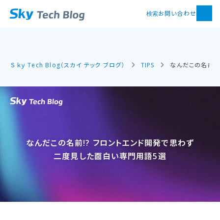
お問い合わせ
検索
Ｓｋｙ Tech Blog（スカイ テック ブログ）
TIPS
なんだこの名前!
なんだ​この​名前!? フロントエンド開発で​思わず​
二度見した​面白い​専門用語5選