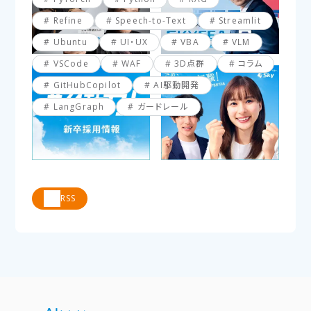
Refine
Speech-to-Text
Streamlit
Ubuntu
UI・UX
VBA
VLM
VSCode
WAF
3D点群
コラム
GitHubCopilot
AI駆動開発
LangGraph
ガードレール
RSS