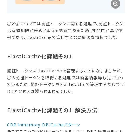
①と③については認証トークンに関する処理で、認証トークン
は有効期限が来ると消える情報であるため、揮発性が高い情
報であり、ElastiCacheで管理するのに最適な情報でした。
ElastiCache化課題​その​１
認証トークンはElastiCacheで管理することになりましたが、
①の認証トークンを取得する処理では顧客情報等も見に行っ
ているため、認証トークンをElastiCacheで管理するだけでは
DBアクセスは減らせませんでした。
ElastiCache化課題​その​１ 解決方​法
CDP:Inmemory DB Cacheパターン
そこでこのクラウドパターンにあるように、DBの情報をElasti