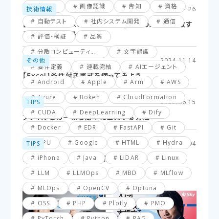
仮想化
画像認識
告知
資格
技術情報
2025.02.26
自動テスト
社内システム開発
通信
【Excel】XLOOKUP関数応用編_複数の条件に一致す
るセルを探してみよう！
評価・検証
品質
分散コンピューティング
文字認識
その他
2024.11.14
要件定義
連載完結
AIエージェント
【Excel】条件付き書式を使ってみよう
Android
Apple
Arm
AWS
Azure
Bokeh
CloudFormation
TIPS
2025.06.15
CUDA
DeepLearning
Dify
ファイル名の一覧を簡単に出力する方法
Docker
EDR
FastAPI
Git
GPU
Google
HTML
Hydra
TIPS
2025.03.04
iPhone
Java
LiDAR
Linux
【VBA】最終行と最終列を簡単に取得する方法
LLM
LLMOps
MBD
MLflow
MLOps
OpenCV
Optuna
OSS
PHP
Plotly
PMO
PyTorch
Python
RAG