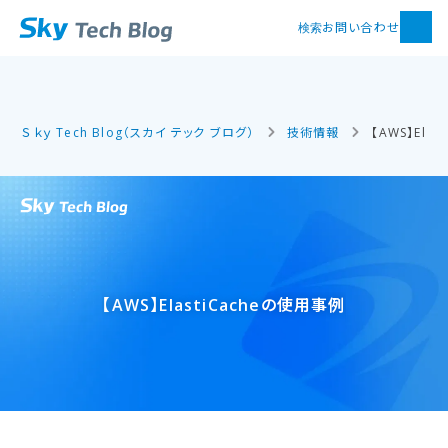
お問い合わせ
検索
Ｓｋｙ Tech Blog（スカイ テック ブログ）
技術情報
【AWS】Ela
【AWS】ElastiCacheの​使用事例