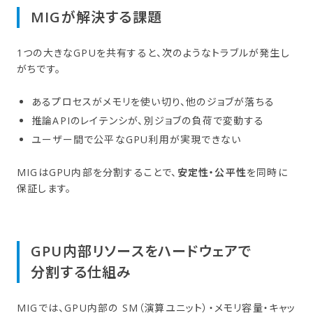
MIGが​解決する​課題
1つの大きなGPUを共有すると、次のようなトラブルが発生し
がちです。
あるプロセスがメモリを使い切り、他のジョブが落ちる
推論APIのレイテンシが、別ジョブの負荷で変動する
ユーザー間で公平なGPU利用が実現できない
MIGはGPU内部を分割することで、
安定性・公平性
を同時に
保証します。
GPU内部リソースを​ハードウェアで​
分割する​仕組み
MIGでは、GPU内部の SM（演算ユニット）・メモリ容量・キャッ