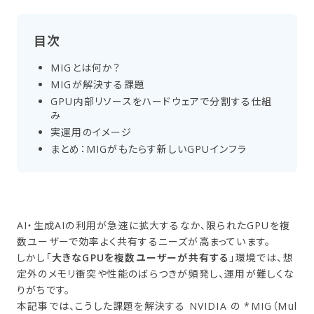
目次
MIGとは​何か？
MIGが​解決する​課題
GPU内部リソースを​ハードウェアで​分割する​仕組
み
実運用の​イメージ
まとめ：MIGが​もたら​す新しい​GPUインフラ
AI・生成AIの利用が急速に拡大するなか、限られたGPUを複
数ユーザーで効率よく共有するニーズが高まっています。
しかし「
大きなGPUを複数ユーザーが共有する
」環境では、想
定外のメモリ衝突や性能のばらつきが頻発し、運用が難しくな
りがちです。
本記事では、こうした課題を解決する NVIDIA の *MIG（Mul