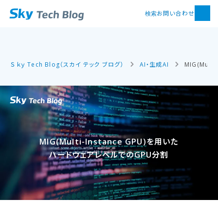
お問い合わせ
検索
Ｓｋｙ Tech Blog（スカイ テック ブログ）
AI・生成AI
MIG(Mul
MIG(Multi‑Instance GPU)を​用いた​
ハードウェアレベルでの​GPU分割