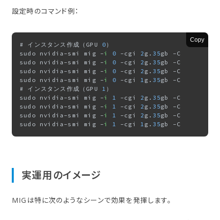
設定時のコマンド例：
Copy
# インスタンス作成（GPU 
0
）

sudo nvidia-smi mig -
i
0
 -cgi 
2
g.
35
gb -C

sudo nvidia-smi mig -
i
0
 -cgi 
2
g.
35
gb -C

sudo nvidia-smi mig -
i
0
 -cgi 
2
g.
35
gb -C

sudo nvidia-smi mig -
i
0
 -cgi 
1
g.
35
gb -C

# インスタンス作成（GPU 
1
）

sudo nvidia-smi mig -
i
1
 -cgi 
2
g.
35
gb -C

sudo nvidia-smi mig -
i
1
 -cgi 
2
g.
35
gb -C

sudo nvidia-smi mig -
i
1
 -cgi 
2
g.
35
gb -C

sudo nvidia-smi mig -
i
1
 -cgi 
1
g.
35
実運用の​イメージ
MIGは特に次のようなシーンで効果を発揮します。