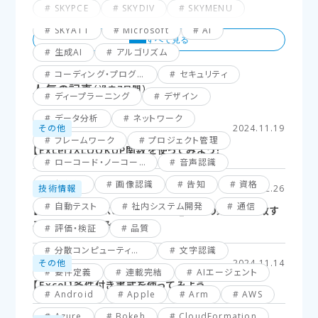
SKYPCE
SKYDIV
SKYMENU
SKYATT
Microsoft
AI
生成AI
アルゴリズム
コーディング・プログラミング
セキュリティ
人気の記事
（過去7日間）
ディープラーニング
デザイン
データ分析
ネットワーク
その他
2024.11.19
フレームワーク
プロジェクト管理
【Excel】XLOOKUP関数を使ってみよう！
ローコード・ノーコード
音声認識
仮想化
画像認識
告知
資格
技術情報
2025.02.26
自動テスト
社内システム開発
通信
【Excel】XLOOKUP関数応用編_複数の条件に一致す
るセルを探してみよう！
評価・検証
品質
分散コンピューティング
文字認識
その他
2024.11.14
要件定義
連載完結
AIエージェント
【Excel】条件付き書式を使ってみよう
Android
Apple
Arm
AWS
Azure
Bokeh
CloudFormation