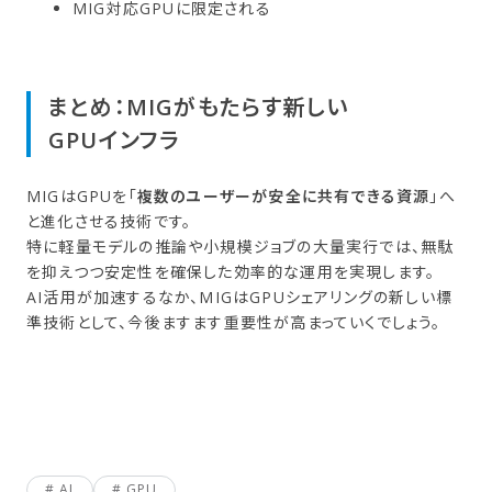
MIG対応GPUに限定される
まとめ：MIGが​もたら​す新しい​
GPUインフラ
MIGはGPUを「
複数のユーザーが安全に共有できる資源
」へ
と進化させる技術です。
特に軽量モデルの推論や小規模ジョブの大量実行では、無駄
を抑えつつ安定性を確保した効率的な運用を実現します。
AI活用が加速するなか、MIGはGPUシェアリングの新しい標
準技術として、今後ますます重要性が高まっていくでしょう。
AI
GPU