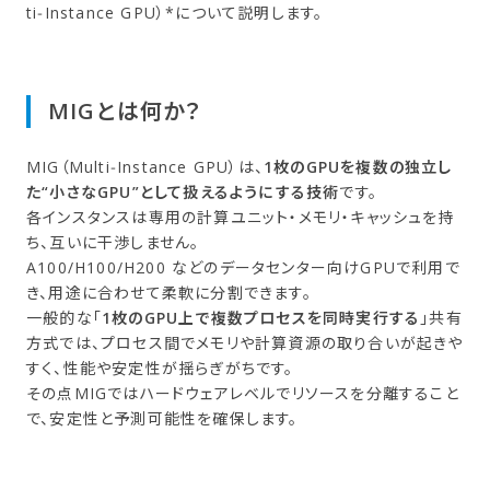
ti‑Instance GPU）*について説明します。
MIGとは​何か？
MIG（Multi‑Instance GPU）は、
1枚のGPUを複数の独立し
た“小さなGPU”として扱えるようにする技術
です。
各インスタンスは専用の計算ユニット・メモリ・キャッシュを持
ち、互いに干渉しません。
A100/H100/H200 などのデータセンター向けGPUで利用で
き、用途に合わせて柔軟に分割できます。
一般的な「
1枚のGPU上で複数プロセスを同時実行する
」共有
方式では、プロセス間でメモリや計算資源の取り合いが起きや
すく、性能や安定性が揺らぎがちです。
その点MIGではハードウェアレベルでリソースを分離すること
で、安定性と予測可能性を確保します。