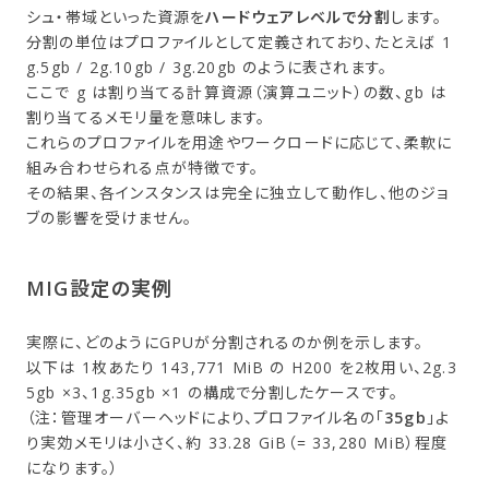
シュ・帯域といった資源を
ハードウェアレベルで分割
します。
分割の単位はプロファイルとして定義されており、たとえば 1
g.5gb / 2g.10gb / 3g.20gb のように表されます。
ここで g は割り当てる計算資源（演算ユニット）の数、gb は
割り当てるメモリ量を意味します。
これらのプロファイルを用途やワークロードに応じて、柔軟に
組み合わせられる点が特徴です。
その結果、各インスタンスは完全に独立して動作し、他のジョ
ブの影響を受けません。
MIG設定の​実例
実際に、どのようにGPUが分割されるのか例を示します。
以下は 1枚あたり 143,771 MiB の H200 を2枚用い、2g.3
5gb ×3、1g.35gb ×1 の構成で分割したケースです。
（注：管理オーバーヘッドにより、プロファイル名の「
35gb
」よ
り実効メモリは小さく、約 33.28 GiB（= 33,280 MiB）程度
になります。）