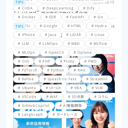
TIPS
2025.06.15
CUDA
DeepLearning
Dify
ファイル名の一覧を簡単に出力する方法
Docker
EDR
FastAPI
Git
GPU
Google
HTML
Hydra
TIPS
2025.03.04
iPhone
Java
LiDAR
Linux
【VBA】最終行と最終列を簡単に取得する方法
LLM
LLMOps
MBD
MLflow
MLOps
OpenCV
Optuna
OSS
PHP
Plotly
PMO
PyTorch
Python
RAG
Refine
Speech-to-Text
Streamlit
Ubuntu
UI・UX
VBA
VLM
VSCode
WAF
3D点群
コラム
GitHubCopilot
AI駆動開発
LangGraph
ガードレール