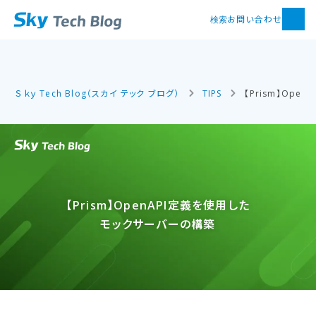
お問い合わせ
検索
Ｓｋｙ Tech Blog（スカイ テック ブログ）
TIPS
【Prism】Op
【Prism】OpenAPI定義を​使用した​
モックサーバーの​構築