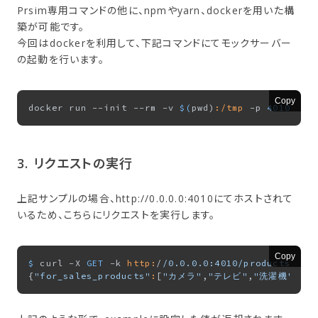
Prsim専用コマンドの他に、npmやyarn、dockerを用いた構
築が可能です。
今回はdockerを利用して、下記コマンドにてモックサーバー
の起動を行います。
Copy
docker run --init --rm -v 
$(
pwd)
:/tmp
 -p 
4010
:
401
3. リクエストの​実行
上記サンプルの場合、http://0.0.0.0:4010にてホストされて
いるため、こちらにリクエストを実行します。
Copy
$ 
curl -X 
GET
 -k 
http:
/
/0.0.0.0:4010/products
{
"for_sales_products"
:
[
"カメラ"
,
"テレビ"
,
"洗濯機"