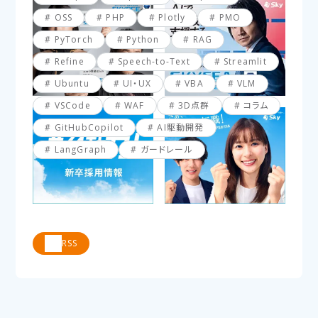
OSS
PHP
Plotly
PMO
PyTorch
Python
RAG
Refine
Speech-to-Text
Streamlit
Ubuntu
UI・UX
VBA
VLM
VSCode
WAF
3D点群
コラム
GitHubCopilot
AI駆動開発
LangGraph
ガードレール
RSS