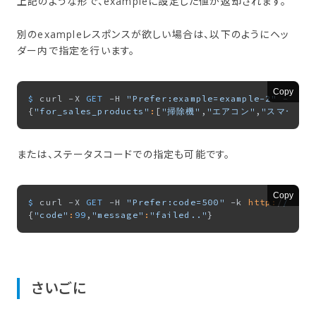
上記のような形で、exampleに設定した値が返却されます。
別のexampleレスポンスが欲しい場合は、以下のようにヘッ
ダー内で指定を行います。
Copy
$ 
curl -X 
GET
 -H 
"Prefer:example=example-2"
 -k 
ht
{
"for_sales_products"
:
[
"掃除機"
,
"エアコン"
,
"スマートフ
または、ステータスコードでの指定も可能です。
Copy
$ 
curl -X 
GET
 -H 
"Prefer:code=500"
 -k 
http:
/
/0.0.
{
"code"
:
99
,
"message"
:
"failed.."
さい​ごに