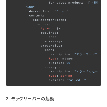
                    for_sales_products: [ 
"掃除機"
"500"
:

          description: 
"Error"
          content:

            application/json:

              schema:

type
: object

                required:

                  - code

                  - message

                properties:

                  code:

                    description: 
"エラーコード"
type
: integer

                    example: 
99
                  message:

                    description: 
"エラーメッセージ"
type
: 
string
                    example: 
"failed.."
2. モックサーバーの​起動