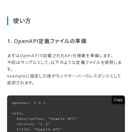
使い方
1. OpenAPI定義ファイルの​準備
まずはOpenAPIで記載されたAPI仕様書を準備します。
今回はサンプルとして、以下のような定義ファイルを使用しま
す。
exampleに設定した値がモックサーバーのレスポンスとして
返却されます。
Copy
openapi: 
3.0
.3
info:

  description: 
"Sample API"
  version: 
"1.3"
  title: 
"Sample API"