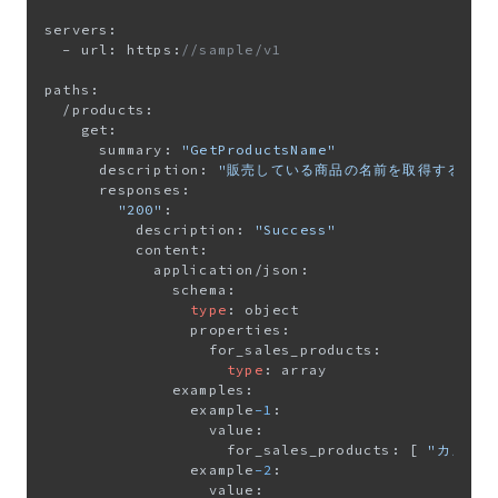
servers:

  - url: https:
//sample/v1
paths:

  /products:

    get:

      summary: 
"GetProductsName"
      description: 
"販売している商品の名前を取得する"
      responses:

"200"
:

          description: 
"Success"
          content:

            application/json:

              schema:

type
: object

                properties:

                  for_sales_products:

type
: array

              examples:

                example
-1
: 

                  value: 

                    for_sales_products: [ 
"カメラ"
                example
-2
: 

                  value: 
