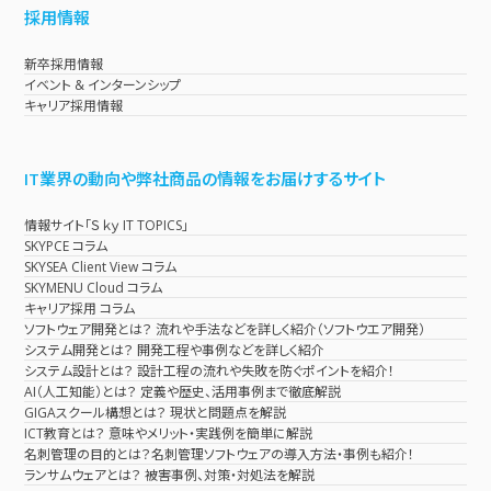
採用情報
新卒採用情報
イベント & インターンシップ
キャリア採用情報
IT業界の動向や弊社商品の情報をお届けするサイト
情報サイト「Ｓｋｙ IT TOPICS」
SKYPCE コラム
SKYSEA Client View コラム
SKYMENU Cloud コラム
キャリア採用 コラム
ソフトウェア開発とは？ 流れや手法などを詳しく紹介（ソフトウエア開発）
システム開発とは？ 開発工程や事例などを詳しく紹介
システム設計とは？ 設計工程の流れや失敗を防ぐポイントを紹介！
AI（人工知能）とは？ 定義や歴史、活用事例まで徹底解説
GIGAスクール構想とは？ 現状と問題点を解説
ICT教育とは？ 意味やメリット・実践例を簡単に解説
名刺管理の目的とは？名刺管理ソフトウェアの導入方法・事例も紹介！
ランサムウェアとは？ 被害事例、対策・対処法を解説