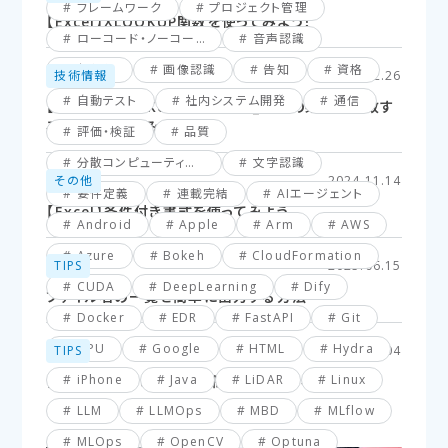
フレームワーク
プロジェクト管理
【Excel】XLOOKUP関数を使ってみよう！
ローコード・ノーコード
音声認識
仮想化
画像認識
告知
資格
技術情報
2025.02.26
自動テスト
社内システム開発
通信
【Excel】XLOOKUP関数応用編_複数の条件に一致す
るセルを探してみよう！
評価・検証
品質
分散コンピューティング
文字認識
その他
2024.11.14
要件定義
連載完結
AIエージェント
【Excel】条件付き書式を使ってみよう
Android
Apple
Arm
AWS
Azure
Bokeh
CloudFormation
TIPS
2025.06.15
CUDA
DeepLearning
Dify
ファイル名の一覧を簡単に出力する方法
Docker
EDR
FastAPI
Git
GPU
Google
HTML
Hydra
TIPS
2025.03.04
iPhone
Java
LiDAR
Linux
【VBA】最終行と最終列を簡単に取得する方法
LLM
LLMOps
MBD
MLflow
MLOps
OpenCV
Optuna