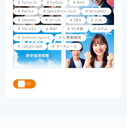
PyTorch
Python
RAG
Refine
Speech-to-Text
Streamlit
Ubuntu
UI・UX
VBA
VLM
VSCode
WAF
3D点群
コラム
GitHubCopilot
AI駆動開発
LangGraph
ガードレール
RSS