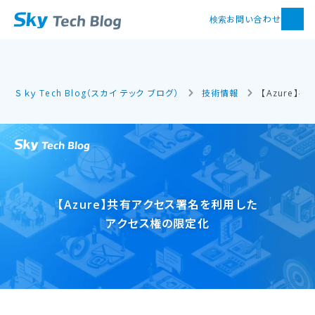
お問い合わせ
検索
Ｓｋｙ Tech Blog（スカイ テック ブログ）
技術情報
【Azure
【Azure】共有アクセス署名を​利用した​
アクセス権の​限定化