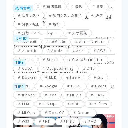
仮想化
画像認識
告知
資格
技術情報
2025.02.26
自動テスト
社内システム開発
通信
【Excel】XLOOKUP関数応用編_複数の条件に一致す
るセルを探してみよう！
評価・検証
品質
分散コンピューティング
文字認識
その他
2024.11.14
要件定義
連載完結
AIエージェント
【Excel】条件付き書式を使ってみよう
Android
Apple
Arm
AWS
Azure
Bokeh
CloudFormation
TIPS
2025.06.15
CUDA
DeepLearning
Dify
ファイル名の一覧を簡単に出力する方法
Docker
EDR
FastAPI
Git
GPU
Google
HTML
Hydra
TIPS
2025.03.04
iPhone
Java
LiDAR
Linux
【VBA】最終行と最終列を簡単に取得する方法
LLM
LLMOps
MBD
MLflow
MLOps
OpenCV
Optuna
OSS
PHP
Plotly
PMO