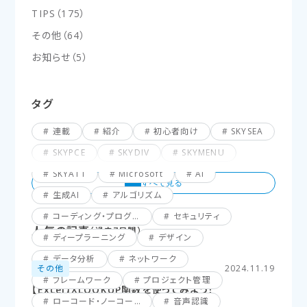
TIPS
（
175
）
その他
（
64
）
お知らせ
（
5
）
タグ
連載
紹介
初心者向け
SKYSEA
SKYPCE
SKYDIV
SKYMENU
SKYATT
Microsoft
AI
生成AI
アルゴリズム
コーディング・プログラミング
セキュリティ
人気の記事
（過去7日間）
ディープラーニング
デザイン
データ分析
ネットワーク
その他
2024.11.19
フレームワーク
プロジェクト管理
【Excel】XLOOKUP関数を使ってみよう！
ローコード・ノーコード
音声認識