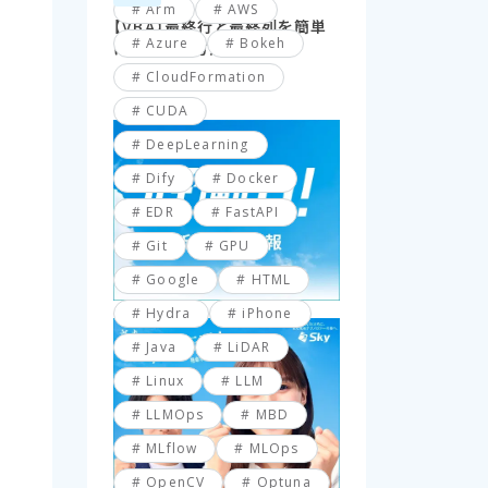
Arm
AWS
【VBA】最終行と最終列を簡単
Azure
Bokeh
に取得する方法
CloudFormation
CUDA
DeepLearning
Dify
Docker
EDR
FastAPI
Git
GPU
Google
HTML
Hydra
iPhone
Java
LiDAR
Linux
LLM
LLMOps
MBD
MLflow
MLOps
OpenCV
Optuna