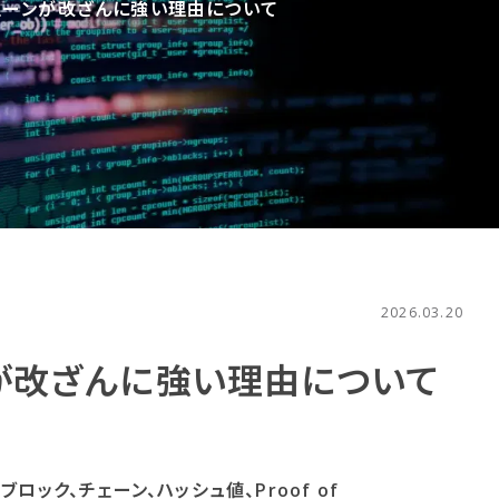
ーンが​改ざんに​強い​理由に​ついて
2026.03.20
​改ざんに​強い​理由に​ついて
ック、チェーン、ハッシュ値、Proof of