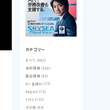
カテゴリー
すべて
（
682
）
技術情報
（
206
）
製品情報
（
83
）
AI・生成AI
（
77
）
Report
（
72
）
TIPS
（
175
）
その他
（
64
）