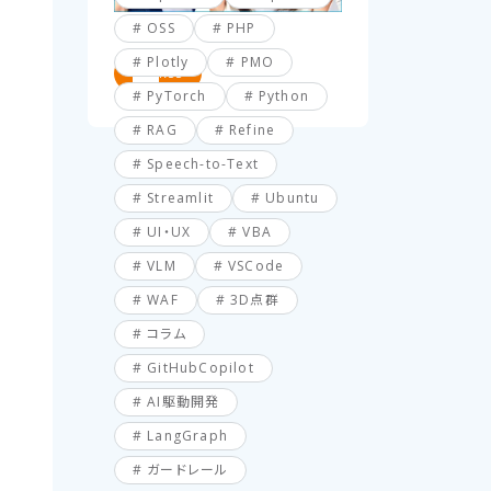
OSS
PHP
Plotly
PMO
RSS
PyTorch
Python
RAG
Refine
Speech-to-Text
Streamlit
Ubuntu
UI・UX
VBA
VLM
VSCode
WAF
3D点群
コラム
GitHubCopilot
AI駆動開発
LangGraph
ガードレール