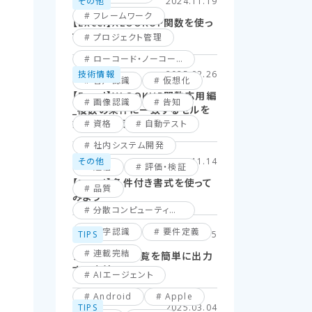
その他
2024.11.19
フレームワーク
【Excel】XLOOKUP関数を使っ
てみよう！
プロジェクト管理
ローコード・ノーコード
技術情報
2025.02.26
音声認識
仮想化
【Excel】XLOOKUP関数応用編
画像認識
告知
_複数の条件に一致するセルを
探してみよう！
資格
自動テスト
社内システム開発
その他
2024.11.14
通信
評価・検証
【Excel】条件付き書式を使って
品質
みよう
分散コンピューティング
文字認識
要件定義
TIPS
2025.06.15
連載完結
ファイル名の一覧を簡単に出力
する方法
AIエージェント
Android
Apple
TIPS
2025.03.04