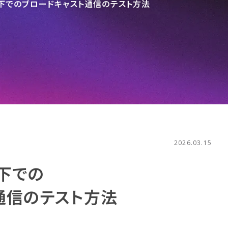
での​ブロードキャスト通信の​テスト方​法
2026.03.15
下での​
信の​テスト方​法