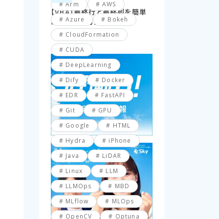
Arm
AWS
【VBA】最終行と最終列を簡単
Azure
Bokeh
に取得する方法
CloudFormation
CUDA
DeepLearning
Dify
Docker
EDR
FastAPI
Git
GPU
Google
HTML
Hydra
iPhone
Java
LiDAR
Linux
LLM
LLMOps
MBD
MLflow
MLOps
OpenCV
Optuna