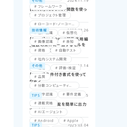
その他
2024.11.19
フレームワーク
【Excel】XLOOKUP関数を使っ
てみよう！
プロジェクト管理
ローコード・ノーコード
技術情報
2025.02.26
音声認識
仮想化
【Excel】XLOOKUP関数応用編
画像認識
告知
_複数の条件に一致するセルを
探してみよう！
資格
自動テスト
社内システム開発
その他
2024.11.14
通信
評価・検証
【Excel】条件付き書式を使って
品質
みよう
分散コンピューティング
文字認識
要件定義
TIPS
2025.06.15
連載完結
ファイル名の一覧を簡単に出力
する方法
AIエージェント
Android
Apple
TIPS
2025.03.04