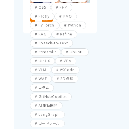
OSS
PHP
Plotly
PMO
RSS
PyTorch
Python
RAG
Refine
Speech-to-Text
Streamlit
Ubuntu
UI・UX
VBA
VLM
VSCode
WAF
3D点群
コラム
GitHubCopilot
AI駆動開発
LangGraph
ガードレール