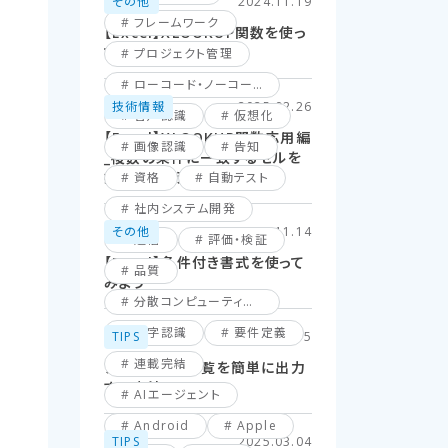
その他
2024.11.19
フレームワーク
【Excel】XLOOKUP関数を使っ
てみよう！
プロジェクト管理
ローコード・ノーコード
技術情報
2025.02.26
音声認識
仮想化
【Excel】XLOOKUP関数応用編
画像認識
告知
_複数の条件に一致するセルを
探してみよう！
資格
自動テスト
社内システム開発
その他
2024.11.14
通信
評価・検証
【Excel】条件付き書式を使って
品質
みよう
分散コンピューティング
文字認識
要件定義
TIPS
2025.06.15
連載完結
ファイル名の一覧を簡単に出力
する方法
AIエージェント
Android
Apple
TIPS
2025.03.04