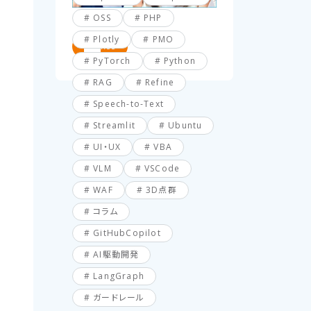
OSS
PHP
Plotly
PMO
RSS
PyTorch
Python
RAG
Refine
Speech-to-Text
Streamlit
Ubuntu
UI・UX
VBA
VLM
VSCode
WAF
3D点群
コラム
GitHubCopilot
AI駆動開発
LangGraph
ガードレール