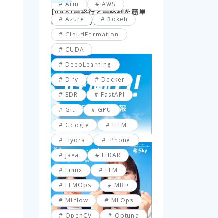
Arm
AWS
【VBA】最終行と最終列を簡単
Azure
Bokeh
に取得する方法
CloudFormation
CUDA
DeepLearning
Dify
Docker
EDR
FastAPI
Git
GPU
Google
HTML
Hydra
iPhone
Java
LiDAR
Linux
LLM
LLMOps
MBD
MLflow
MLOps
OpenCV
Optuna