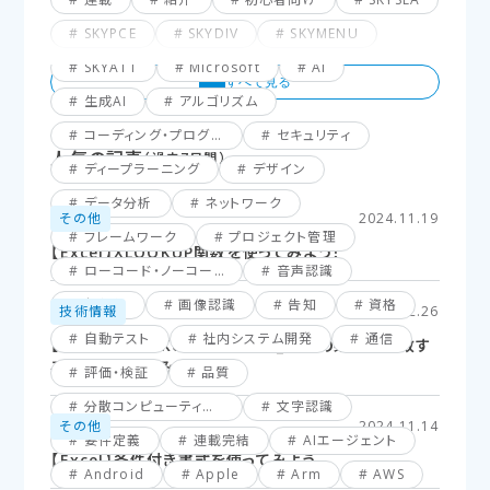
SKYPCE
SKYDIV
SKYMENU
SKYATT
Microsoft
AI
生成AI
アルゴリズム
コーディング・プログラミング
セキュリティ
人気の記事
（過去7日間）
ディープラーニング
デザイン
データ分析
ネットワーク
その他
2024.11.19
フレームワーク
プロジェクト管理
【Excel】XLOOKUP関数を使ってみよう！
ローコード・ノーコード
音声認識
仮想化
画像認識
告知
資格
技術情報
2025.02.26
自動テスト
社内システム開発
通信
【Excel】XLOOKUP関数応用編_複数の条件に一致す
るセルを探してみよう！
評価・検証
品質
分散コンピューティング
文字認識
その他
2024.11.14
要件定義
連載完結
AIエージェント
【Excel】条件付き書式を使ってみよう
Android
Apple
Arm
AWS