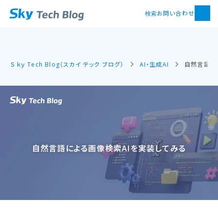
お問い合わせ
検索
Ｓｋｙ Tech Blog（スカイ テック ブログ）
AI・生成AI
自然言語に
自然言語に​よる​画像検索AIを​実装してみる