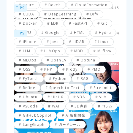
Azure
Bokeh
CloudFormation
TIPS
2025.06.15
CUDA
DeepLearning
Dify
ファイル名の一覧を簡単に出力する方法
Docker
EDR
FastAPI
Git
GPU
Google
HTML
Hydra
TIPS
2025.03.04
iPhone
Java
LiDAR
Linux
【VBA】最終行と最終列を簡単に取得する方法
LLM
LLMOps
MBD
MLflow
MLOps
OpenCV
Optuna
OSS
PHP
Plotly
PMO
PyTorch
Python
RAG
Refine
Speech-to-Text
Streamlit
Ubuntu
UI・UX
VBA
VLM
VSCode
WAF
3D点群
コラム
GitHubCopilot
AI駆動開発
LangGraph
ガードレール