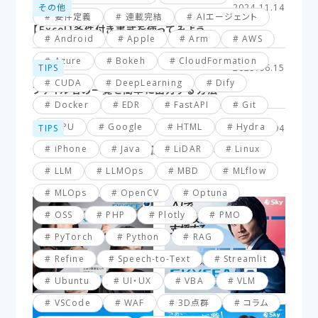
その他
2024.11.14
要件定義
連載完結
AIエージェント
【Excel】条件付き書式を使ってみよう
Android
Apple
Arm
AWS
Azure
Bokeh
CloudFormation
TIPS
2025.06.15
CUDA
DeepLearning
Dify
ファイル名の一覧を簡単に出力する方法
Docker
EDR
FastAPI
Git
GPU
Google
HTML
Hydra
TIPS
2025.03.04
iPhone
Java
LiDAR
Linux
【VBA】最終行と最終列を簡単に取得する方法
LLM
LLMOps
MBD
MLflow
MLOps
OpenCV
Optuna
OSS
PHP
Plotly
PMO
PyTorch
Python
RAG
Refine
Speech-to-Text
Streamlit
Ubuntu
UI・UX
VBA
VLM
VSCode
WAF
3D点群
コラム