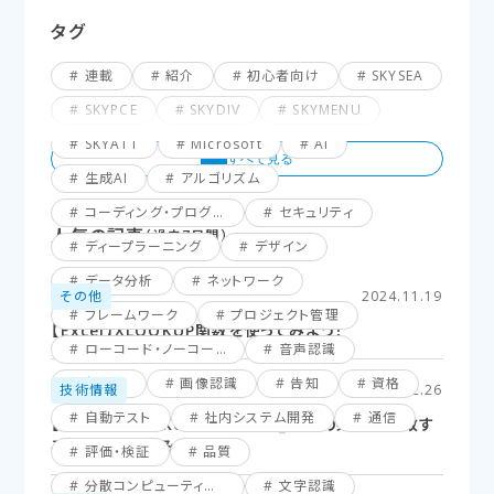
タグ
連載
紹介
初心者向け
SKYSEA
SKYPCE
SKYDIV
SKYMENU
SKYATT
Microsoft
AI
生成AI
アルゴリズム
コーディング・プログラミング
セキュリティ
人気の記事
（過去7日間）
ディープラーニング
デザイン
データ分析
ネットワーク
その他
2024.11.19
フレームワーク
プロジェクト管理
【Excel】XLOOKUP関数を使ってみよう！
ローコード・ノーコード
音声認識
仮想化
画像認識
告知
資格
技術情報
2025.02.26
自動テスト
社内システム開発
通信
【Excel】XLOOKUP関数応用編_複数の条件に一致す
るセルを探してみよう！
評価・検証
品質
分散コンピューティング
文字認識