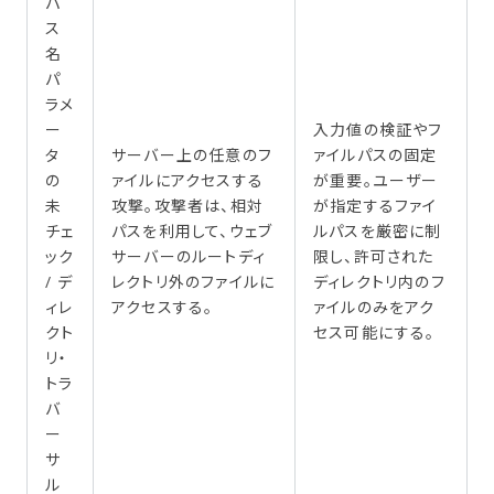
パ
ス
名
パ
ラメ
ー
入力値の検証やフ
タ
サーバー上の任意のフ
ァイルパスの固定
の
ァイルにアクセスする
が重要。ユーザー
未
攻撃。攻撃者は、相対
が指定するファイ
チェ
パスを利用して、ウェブ
ルパスを厳密に制
ック
サーバーのルートディ
限し、許可された
/ デ
レクトリ外のファイルに
ディレクトリ内のフ
ィレ
アクセスする。
ァイルのみをアク
クト
セス可能にする。
リ・
トラ
バ
ー
サ
ル