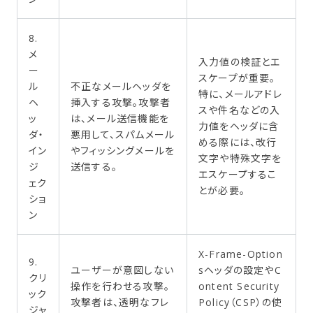
8.
メ
入力値の検証とエ
ー
スケープが重要。
ル
不正なメールヘッダを
特に、メールアドレ
ヘ
挿入する攻撃。攻撃者
スや件名などの入
ッ
は、メール送信機能を
力値をヘッダに含
ダ・
悪用して、スパムメール
める際には、改行
イン
やフィッシングメールを
文字や特殊文字を
ジ
送信する。
エスケープするこ
ェク
とが必要。
ショ
ン
X-Frame-Option
9.
ユーザーが意図しない
sヘッダの設定やC
クリ
操作を行わせる攻撃。
ontent Security
ック
攻撃者は、透明なフレ
Policy（CSP）の使
ジャ