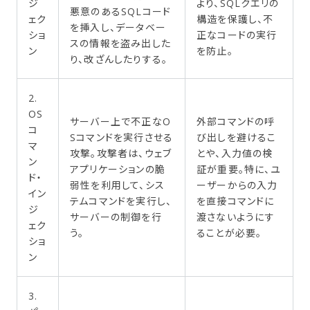
ジ
より、SQLクエリの
悪意のあるSQLコード
ェク
構造を保護し、不
を挿入し、データベー
ショ
正なコードの実行
スの情報を盗み出した
ン
を防止。
り、改ざんしたりする。
2.
OS
サーバー上で不正なO
外部コマンドの呼
コ
Sコマンドを実行させる
び出しを避けるこ
マ
攻撃。攻撃者は、ウェブ
とや、入力値の検
ン
アプリケーションの脆
証が重要。特に、ユ
ド・
弱性を利用して、シス
ーザーからの入力
イン
テムコマンドを実行し、
を直接コマンドに
ジ
サーバーの制御を行
渡さないようにす
ェク
う。
ることが必要。
ショ
ン
3.