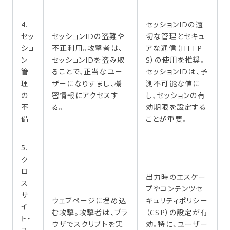
4.
セッションIDの適
セッ
セッションIDの盗難や
切な管理とセキュ
ショ
不正利用。攻撃者は、
アな通信（HTTP
ン
セッションIDを盗み取
S）の使用を推奨。
管
ることで、正当なユー
セッションIDは、予
理
ザーになりすまし、機
測不可能な値に
の
密情報にアクセスす
し、セッションの有
不
る。
効期限を設定する
備
ことが重要。
5.
ク
ロ
出力時のエスケー
ス
プやコンテンツセ
サ
ウェブページに埋め込
キュリティポリシー
イ
む攻撃。攻撃者は、ブラ
（CSP）の設定が有
ト・
ウザでスクリプトを実
効。特に、ユーザー