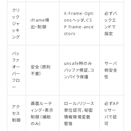
クリ
X-Frame-Opti
必ずバ
ック
iframe検
onsヘッダ、CS
ックエ
ジャ
出・制御
P frame-ance
ンドで
ッキ
stors
設定
ング
バッ
ファ
unsafe時のみ
サーバ
オー
安全（原則
バッファ検証、コ
側安全
バー
不要）
ンパイラ保護
性
フロ
ー
画面ルーテ
ロール/リソース
必ずAP
アク
ィング・表示
単位認可、秘密
I/サー
セス
制御（補助
情報環境変数
バで認
制御
のみ）
管理
可