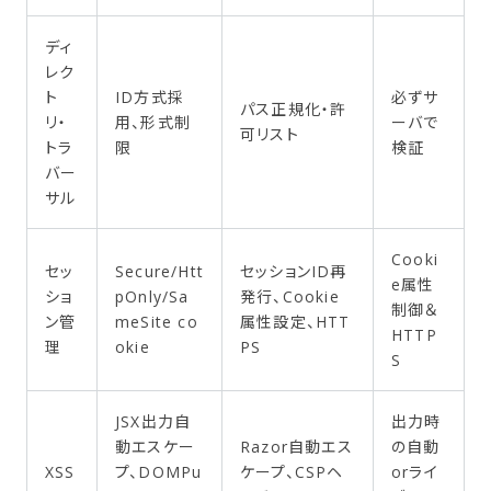
ディ
レク
ト
ID方式採
必ずサ
パス正規化・許
リ・
用、形式制
ーバで
可リスト
トラ
限
検証
バー
サル
Cooki
セッ
Secure/Htt
セッションID再
e属性
ショ
pOnly/Sa
発行、Cookie
制御＆
ン管
meSite co
属性設定、HTT
HTTP
理
okie
PS
S
JSX出力自
出力時
動エスケー
Razor自動エス
の自動
XSS
プ、DOMPu
ケープ、CSPヘ
orライ