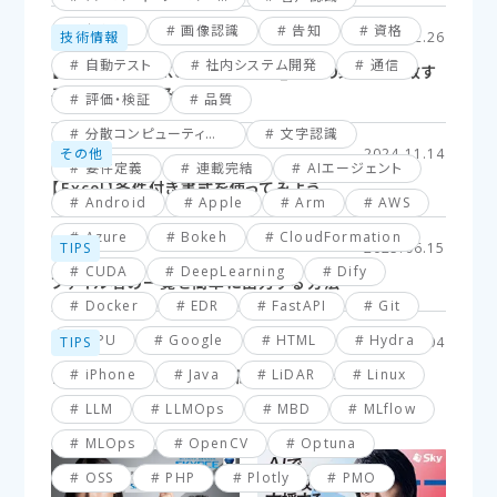
仮想化
画像認識
告知
資格
技術情報
2025.02.26
自動テスト
社内システム開発
通信
【Excel】XLOOKUP関数応用編_複数の条件に一致す
るセルを探してみよう！
評価・検証
品質
分散コンピューティング
文字認識
その他
2024.11.14
要件定義
連載完結
AIエージェント
【Excel】条件付き書式を使ってみよう
Android
Apple
Arm
AWS
Azure
Bokeh
CloudFormation
TIPS
2025.06.15
CUDA
DeepLearning
Dify
ファイル名の一覧を簡単に出力する方法
Docker
EDR
FastAPI
Git
GPU
Google
HTML
Hydra
TIPS
2025.03.04
iPhone
Java
LiDAR
Linux
【VBA】最終行と最終列を簡単に取得する方法
LLM
LLMOps
MBD
MLflow
MLOps
OpenCV
Optuna
OSS
PHP
Plotly
PMO