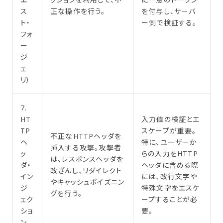
ス
正な操作を行う。
を付与し、サーバ
ト・
ー側で検証する。
フォ
ー
ジ
ェ
リ）
7.
HT
入力値の検証とエ
TP
スケープが重要。
不正なHTTPヘッダを
ヘ
特に、ユーザーか
挿入する攻撃。攻撃者
ッ
らの入力をHTTP
は、レスポンスヘッダを
ダ・
ヘッダに含める際
改ざんし、リダイレクト
イン
には、改行文字や
やキャッシュポイズニン
ジ
特殊文字をエスケ
グを行う。
ェク
ープすることが必
ショ
要。
ン