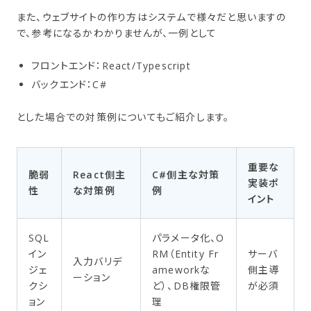
また、ウェブサイトの作り方はシステムで様々だと思いますの
で、参考になるかわかりませんが、一例として
フロントエンド：React/Typescript
バックエンド：C#
とした場合での対策例についてもご紹介します。
重要な
脆弱
React側主
C#側主な対策
実装ポ
性
な対策例
例
イント
SQL
パラメータ化、O
イン
RM（Entity Fr
サーバ
入力バリデ
ジェ
ameworkな
側主導
ーション
クシ
ど）、DB権限管
が必須
ョン
理