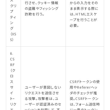
ス
行させ、クッキー情報
からの入力をその
クリ
の盗難やフィッシング
まま表示する際に
プ
詐欺を行う。
は、HTMLエスケ
ティ
ープを行うことが
ン
必要。
グ
（XS
S）
6.
CS
RF
（ク
ロ
ス
CSRFトークンの使
サ
ユーザーが意図しない
用やRefererヘッ
イ
リクエストを送信させ
ダのチェックが推
ト・
る攻撃。攻撃者は、ユ
奨。CSRFトークン
リク
ーザーが認証済みのセ
は、フォーム送信時
エ
ッションを利用して、不
に一意のトークン