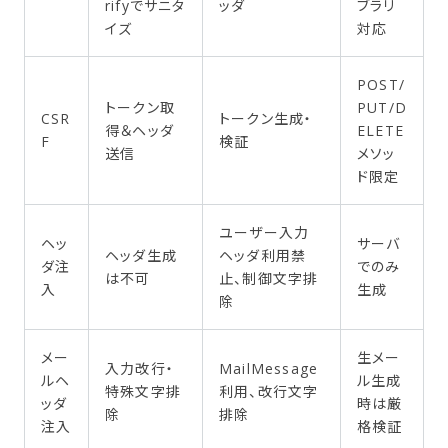
rifyでサニタ
ッダ
ブラリ
イズ
対応
POST/
トークン取
PUT/D
CSR
トークン生成・
得＆ヘッダ
ELETE
F
検証
送信
メソッ
ド限定
ユーザー入力
ヘッ
サーバ
ヘッダ生成
ヘッダ利用禁
ダ注
でのみ
は不可
止、制御文字排
入
生成
除
メー
生メー
入力改行・
MailMessage
ルヘ
ル生成
特殊文字排
利用、改行文字
ッダ
時は厳
除
排除
注入
格検証