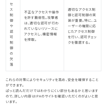
セ
ス
適切なアクセス制
不正なアクセスや操作
制
御と認可制御の実
を許す脆弱性。攻撃者
御
装が重要。特に、ユ
は、適切な認可が行わ
や
ーザーの権限に応
れていないリソースに
認
じたアクセス制御
アクセスし、機密情報
可
を行い、認可チェッ
を搾取。
制
クを徹底する。
御
の
欠
落
これらの対策によりセキュリティを高め、安全を確保すること
ができます。
ぱっと読んだだけではわかりにくい部分もあるかと思います
ので、詳しい内容はIPAのサイトを確認いただくのがよいと思
います。