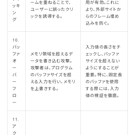
ームを重ねることで、
用が有効。これに
ッキ
ユーザーに誤ったクリ
より、外部サイトか
ン
ックを誘導する。
らのフレーム埋め
グ
込みを防ぐ。
10.
バッ
入力値の長さをチ
ファ
メモリ領域を超えるデ
ェックし、バッファ
オ
ータを書き込む攻撃。
サイズを超えない
ー
攻撃者は、プログラム
ようにすることが
バ
のバッファサイズを超
重要。特に、固定長
ー
える入力を行い、メモリ
のバッファを使用
フ
を上書きする。
する際には、入力
ロ
値の検証を徹底。
ー
11.
ア
ク