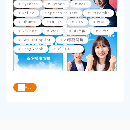
PyTorch
Python
RAG
Refine
Speech-to-Text
Streamlit
Ubuntu
UI・UX
VBA
VLM
VSCode
WAF
3D点群
コラム
GitHubCopilot
AI駆動開発
LangGraph
ガードレール
RSS