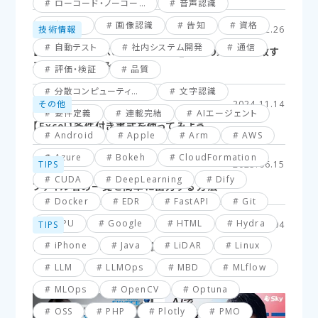
ローコード・ノーコード
音声認識
仮想化
画像認識
告知
資格
技術情報
2025.02.26
自動テスト
社内システム開発
通信
【Excel】XLOOKUP関数応用編_複数の条件に一致す
るセルを探してみよう！
評価・検証
品質
分散コンピューティング
文字認識
その他
2024.11.14
要件定義
連載完結
AIエージェント
【Excel】条件付き書式を使ってみよう
Android
Apple
Arm
AWS
Azure
Bokeh
CloudFormation
TIPS
2025.06.15
CUDA
DeepLearning
Dify
ファイル名の一覧を簡単に出力する方法
Docker
EDR
FastAPI
Git
GPU
Google
HTML
Hydra
TIPS
2025.03.04
iPhone
Java
LiDAR
Linux
【VBA】最終行と最終列を簡単に取得する方法
LLM
LLMOps
MBD
MLflow
MLOps
OpenCV
Optuna
OSS
PHP
Plotly
PMO