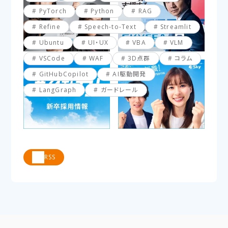
PyTorch
Python
RAG
Refine
Speech-to-Text
Streamlit
Ubuntu
UI・UX
VBA
VLM
VSCode
WAF
3D点群
コラム
GitHubCopilot
AI駆動開発
LangGraph
ガードレール
RSS