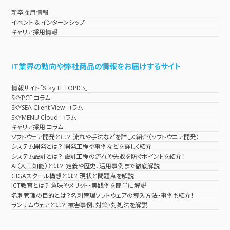
新卒採用情報
イベント & インターンシップ
キャリア採用情報
IT業界の動向や弊社商品の情報をお届けするサイト
情報サイト「Ｓｋｙ IT TOPICS」
SKYPCE コラム
SKYSEA Client View コラム
SKYMENU Cloud コラム
キャリア採用 コラム
ソフトウェア開発とは？ 流れや手法などを詳しく紹介（ソフトウエア開発）
システム開発とは？ 開発工程や事例などを詳しく紹介
システム設計とは？ 設計工程の流れや失敗を防ぐポイントを紹介！
AI（人工知能）とは？ 定義や歴史、活用事例まで徹底解説
GIGAスクール構想とは？ 現状と問題点を解説
ICT教育とは？ 意味やメリット・実践例を簡単に解説
名刺管理の目的とは？名刺管理ソフトウェアの導入方法・事例も紹介！
ランサムウェアとは？ 被害事例、対策・対処法を解説