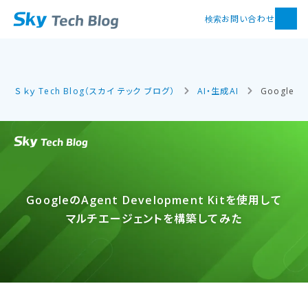
お問い合わせ
検索
Ｓｋｙ Tech Blog（スカイ テック ブログ）
AI・生成AI
Googleの
Googleの​Agent Development Kitを​使用して​
マルチエージェントを​構築してみた