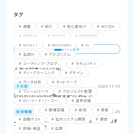
タグ
連載
紹介
初心者向け
SKYSEA
SKYPCE
SKYDIV
SKYMENU
SKYATT
Microsoft
AI
生成AI
アルゴリズム
コーディング・プログラミング
セキュリティ
人気の記事
（過去7日間）
ディープラーニング
デザイン
データ分析
ネットワーク
その他
2024.11.19
フレームワーク
プロジェクト管理
【Excel】XLOOKUP関数を使ってみよう！
ローコード・ノーコード
音声認識
仮想化
画像認識
告知
資格
技術情報
2025.02.26
自動テスト
社内システム開発
通信
【Excel】XLOOKUP関数応用編_複数の条件に一致す
るセルを探してみよう！
評価・検証
品質