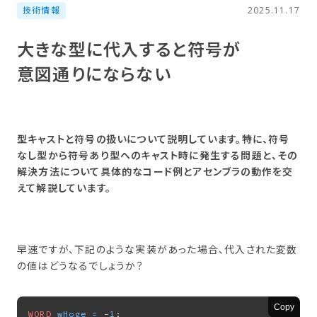
技術情報
2025.11.17
大きな​型に​代入すると​符号が​
意図通りに​ならない
型キャストと符号の扱いについて説明しています。特に、符号
なし型から符号あり型へのキャスト時に発生する問題と、その
解決方法について具体的なコード例とアセンブラの動作を交
えて解説しています。
早速ですが、下記のような実装があった場合、代入された変数
の値はどうなるでしょうか？
Copy
WORD
wHoge
=
 -
1