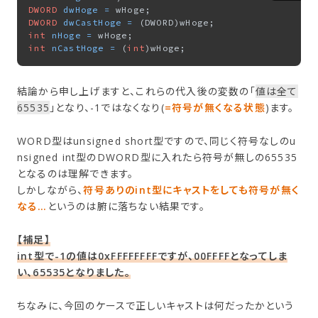
DWORD
dwHoge
=
DWORD
dwCastHoge
=
int
nHoge
=
int
nCastHoge
=
 (
int
結論から申し上げますと、これらの代入後の変数の「
値は全て
65535
」となり、-1ではなくなり(
=符号が無くなる状態
)ます。
WORD型はunsigned short型ですので、同じく符号なしのu
nsigned int型のDWORD型に入れたら符号が無しの65535
となるのは理解できます。
しかしながら、
符号ありのint型にキャストをしても符号が無く
なる…
というのは腑に落ちない結果です。
【補足】
int型で-1の値は0xFFFFFFFFですが、00FFFFとなってしま
い、65535となりました。
ちなみに、今回のケースで正しいキャストは何だったかという