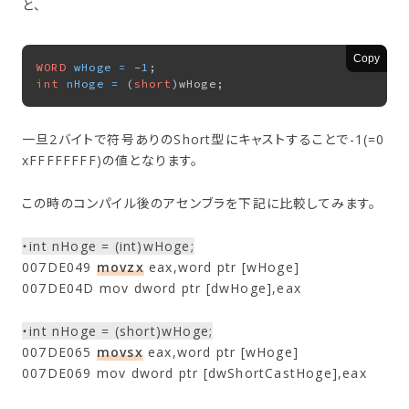
と、
Copy
WORD
wHoge
=
 -
1
int
nHoge
=
 (
short
一旦2バイトで符号ありのShort型にキャストすることで-1(=0
xFFFFFFFF)の値となります。
この時のコンパイル後のアセンブラを下記に比較してみます。
・int nHoge = (int)wHoge;
007DE049
movzx
eax,word ptr [wHoge]
007DE04D mov dword ptr [dwHoge],eax
・int nHoge = (short)wHoge;
007DE065
movsx
eax,word ptr [wHoge]
007DE069 mov dword ptr [dwShortCastHoge],eax