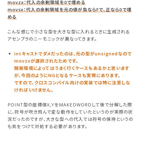
movzx：代入の余剰領域を0で埋める
movsx：代入の余剰領域を元の値が負ならFで、正なら0で埋
める
こんな感じで小さな型を大きな型に入れるときに生成される
アセンブラのニーモニックが異なってきます。
intキャストでダメだったのは、元の型がunsignedなので
movzxが選択されたためです。
開発環境によってはうまく行くケースもあるかと思います
が、今回のようにNGとなるケースも実際にあります。
ですので、クロスコンパイル向けの実装では特に注意しな
ければいけません。
POINT型の座標値X,YをMAKEDWORDして後で分解した際
に、符号が吹き飛んで変な動作をしていたというのが実際の状
況だったのですが、大きな型への代入では符号の保持というの
も気をつけて対処する必要があります。