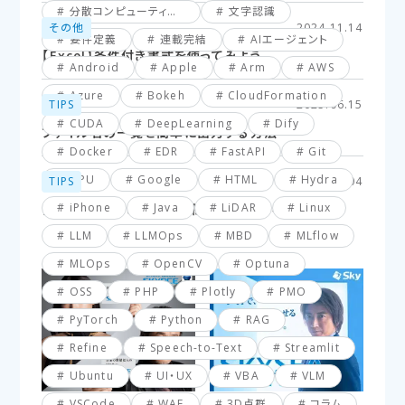
分散コンピューティング
文字認識
その他
2024.11.14
要件定義
連載完結
AIエージェント
【Excel】条件付き書式を使ってみよう
Android
Apple
Arm
AWS
Azure
Bokeh
CloudFormation
TIPS
2025.06.15
CUDA
DeepLearning
Dify
ファイル名の一覧を簡単に出力する方法
Docker
EDR
FastAPI
Git
GPU
Google
HTML
Hydra
TIPS
2025.03.04
iPhone
Java
LiDAR
Linux
【VBA】最終行と最終列を簡単に取得する方法
LLM
LLMOps
MBD
MLflow
MLOps
OpenCV
Optuna
OSS
PHP
Plotly
PMO
PyTorch
Python
RAG
Refine
Speech-to-Text
Streamlit
Ubuntu
UI・UX
VBA
VLM
VSCode
WAF
3D点群
コラム