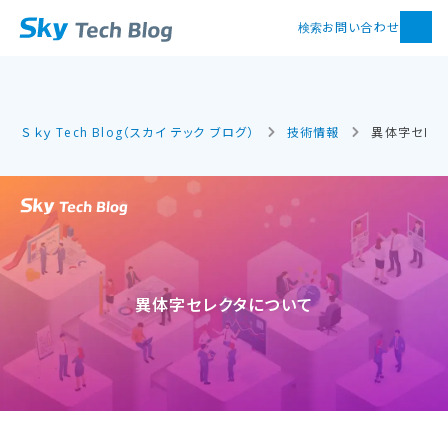
お問い合わせ
検索
Ｓｋｙ Tech Blog（スカイ テック ブログ）
技術情報
異体字セレク
異体字セレクタに​ついて