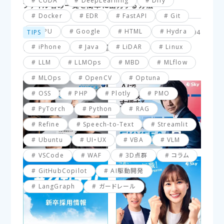
CUDA
DeepLearning
Dify
ファイル名の一覧を簡単に出力する方法
Docker
EDR
FastAPI
Git
GPU
Google
HTML
Hydra
TIPS
2025.03.04
iPhone
Java
LiDAR
Linux
【VBA】最終行と最終列を簡単に取得する方法
LLM
LLMOps
MBD
MLflow
MLOps
OpenCV
Optuna
OSS
PHP
Plotly
PMO
PyTorch
Python
RAG
Refine
Speech-to-Text
Streamlit
Ubuntu
UI・UX
VBA
VLM
VSCode
WAF
3D点群
コラム
GitHubCopilot
AI駆動開発
LangGraph
ガードレール