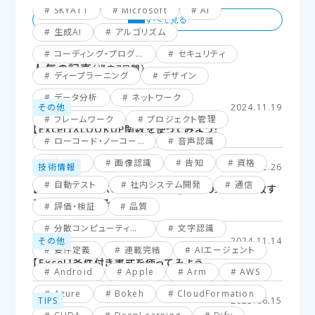
SKYATT
Microsoft
AI
生成AI
アルゴリズム
コーディング・プログラミング
セキュリティ
人気の記事
（過去7日間）
ディープラーニング
デザイン
データ分析
ネットワーク
その他
2024.11.19
フレームワーク
プロジェクト管理
【Excel】XLOOKUP関数を使ってみよう！
ローコード・ノーコード
音声認識
仮想化
画像認識
告知
資格
技術情報
2025.02.26
自動テスト
社内システム開発
通信
【Excel】XLOOKUP関数応用編_複数の条件に一致す
るセルを探してみよう！
評価・検証
品質
分散コンピューティング
文字認識
その他
2024.11.14
要件定義
連載完結
AIエージェント
【Excel】条件付き書式を使ってみよう
Android
Apple
Arm
AWS
Azure
Bokeh
CloudFormation
TIPS
2025.06.15