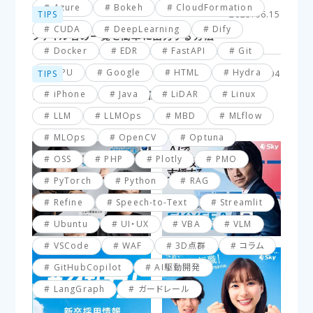
Azure
Bokeh
CloudFormation
TIPS
2025.06.15
CUDA
DeepLearning
Dify
ファイル名の一覧を簡単に出力する方法
Docker
EDR
FastAPI
Git
GPU
Google
HTML
Hydra
TIPS
2025.03.04
iPhone
Java
LiDAR
Linux
【VBA】最終行と最終列を簡単に取得する方法
LLM
LLMOps
MBD
MLflow
MLOps
OpenCV
Optuna
OSS
PHP
Plotly
PMO
PyTorch
Python
RAG
Refine
Speech-to-Text
Streamlit
Ubuntu
UI・UX
VBA
VLM
VSCode
WAF
3D点群
コラム
GitHubCopilot
AI駆動開発
LangGraph
ガードレール