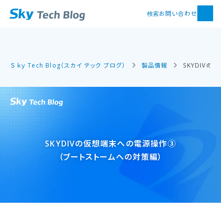
お問い合わせ
検索
Ｓｋｙ Tech Blog（スカイ テック ブログ）
製品情報
SKYDIV
SKYDIVの​仮想端末への​電源操作③​
（ブートストームへの​対策編）