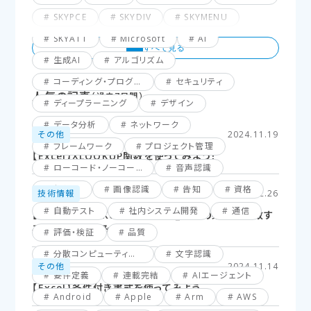
SKYPCE
SKYDIV
SKYMENU
SKYATT
Microsoft
AI
生成AI
アルゴリズム
コーディング・プログラミング
セキュリティ
人気の記事
（過去7日間）
ディープラーニング
デザイン
データ分析
ネットワーク
その他
2024.11.19
フレームワーク
プロジェクト管理
【Excel】XLOOKUP関数を使ってみよう！
ローコード・ノーコード
音声認識
仮想化
画像認識
告知
資格
技術情報
2025.02.26
自動テスト
社内システム開発
通信
【Excel】XLOOKUP関数応用編_複数の条件に一致す
るセルを探してみよう！
評価・検証
品質
分散コンピューティング
文字認識
その他
2024.11.14
要件定義
連載完結
AIエージェント
【Excel】条件付き書式を使ってみよう
Android
Apple
Arm
AWS