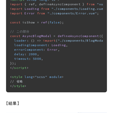
import
 { ref, defineAsyncComponent } 
from
"vue"
import
Loading
from
"./components/Loading.vue"
import
Error
from
"./components/Error.vue"
;

const
 isShow = 
ref
(
false
);

// この部分
const
AsyncBlogModal
 = 
defineAsyncComponent
({

loader
: 
() =>
import
(
"./components/BlogModal.vu
loadingComponent
: 
Loading
,

errorComponent
: 
Error
,

delay
: 
2000
,

timeout
: 
5000
,

</
script
>
<
style
lang
=
"scss"
module
>
</
style
>
【結果​】