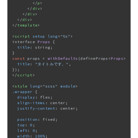
</
p
>
</
div
>
</
div
>
</
div
>
</
template
>
<
script
setup
lang
=
"ts"
>
interface 
Props
 {

title
: string;

const
 props = 
withDefaults
(defineProps<
Props
>(), {
title
: 
"タイトルです。"
,

</
script
>
<
style
lang
=
"scss"
module
>
.wrapper
 {

display
: flex;

align-items
: center;

justify-content
: center;

position
: fixed;

top
: 
0
;

left
: 
0
;

width
: 
100%
;
