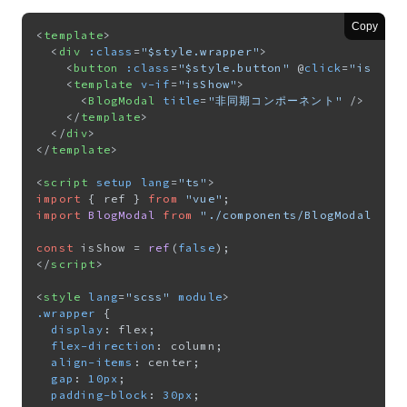
Copy
<
template
>
<
div
:class
=
"$style.wrapper"
>
<
button
:class
=
"$style.button"
 @
click
=
"isShow
<
template
v-if
=
"isShow"
>
<
BlogModal
title
=
"非同期コンポーネント"
 />
</
template
>
</
div
>
</
template
>
<
script
setup
lang
=
"ts"
>
import
 { ref } 
from
"vue"
import
BlogModal
from
"./components/BlogModal.vue
const
 isShow = 
ref
(
false
</
script
>
<
style
lang
=
"scss"
module
>
.wrapper
 {

display
: flex;

flex-direction
: column;

align-items
: center;

gap
: 
10px
;

padding-block
: 
30px
;
