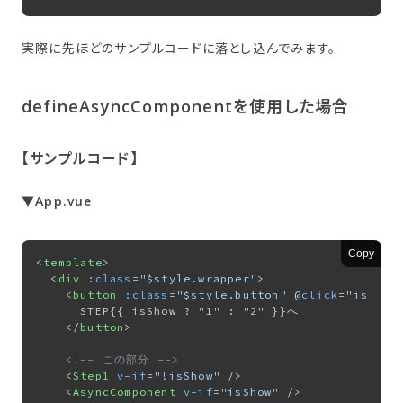
実際に先ほどのサンプルコードに落とし込んでみます。
defineAsyncComponentを​使用した​場合
【サンプルコード】
▼App.vue
Copy
<
template
>
<
div
:class
=
"$style.wrapper"
>
<
button
:class
=
"$style.button"
 @
click
=
"isShow
      STEP{{ isShow ? "1" : "2" }}へ

</
button
>
<!-- この部分 -->
<
Step1
v-if
=
"!isShow"
 />
<
AsyncComponent
v-if
=
"isShow"
 />