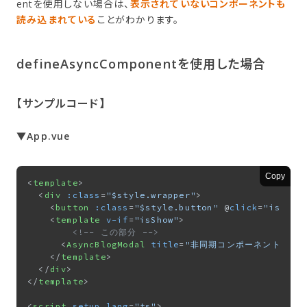
entを使用しない場合は、
表示されていないコンポーネントも
読み込まれている
ことがわかります。
defineAsyncComponentを​使用した​場合
【サンプルコード】
▼App.vue
Copy
<
template
>
<
div
:class
=
"$style.wrapper"
>
<
button
:class
=
"$style.button"
 @
click
=
"isShow
<
template
v-if
=
"isShow"
>
<!-- この部分 -->
<
AsyncBlogModal
title
=
"非同期コンポーネント"
 />
</
template
>
</
div
>
</
template
>
<
script
setup
lang
=
"ts"
>