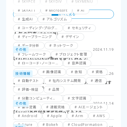
SKYPCE
SKYDIV
SKYMENU
SKYATT
Microsoft
AI
生成AI
アルゴリズム
コーディング・プログラミング
セキュリティ
人気の記事
（過去7日間）
ディープラーニング
デザイン
データ分析
ネットワーク
その他
2024.11.19
フレームワーク
プロジェクト管理
【Excel】XLOOKUP関数を使ってみよう！
ローコード・ノーコード
音声認識
仮想化
画像認識
告知
資格
技術情報
2025.02.26
自動テスト
社内システム開発
通信
【Excel】XLOOKUP関数応用編_複数の条件に一致す
るセルを探してみよう！
評価・検証
品質
分散コンピューティング
文字認識
その他
2024.11.14
要件定義
連載完結
AIエージェント
【Excel】条件付き書式を使ってみよう
Android
Apple
Arm
AWS
Azure
Bokeh
CloudFormation