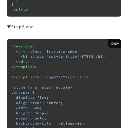
</
style
>
▼Step2.vue
Copy
<
template
>
<
div
:class
=
"$style.wrapper"
>
<
h1
:class
=
"$style.title"
>
STEP2
</
h1
>
</
div
>
</
template
>
<
script
setup
lang
=
"ts"
>
</
script
>
<
style
lang
=
"scss"
module
>
.wrapper
 {

display
: flex;

align-items
: center;

width
: 
80%
;

height
: 
500px
;

margin
: auto;

background-color
: yellowgreen;
