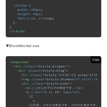
.button
 {

width
: 
200px
;

height
: 
40px
;

font-size
: x-large;

  }

</
style
>
▼BlockModal.vue
Copy
<
template
>
<
div
:class
=
"$style.wrapper"
>
<
div
:class
=
"$style.blog"
>
<
h1
:class
=
"$style.title"
>
{{ props.title }}
<
img
:class
=
"$style.thumbnail"
src
=
"./site-
<
div
:class
=
"$style.body"
>
<
p
>
ここからがブログの本文です。
</
p
>
<
p
v-for
=
"n in 10"
:key
=
"n"
>
          {{

            n

          }}行目。ブログの本文です。ブログの本文です。ブ