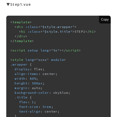
▼Step1.vue
Copy
<
template
>
<
div
:class
=
"$style.wrapper"
>
<
h1
:class
=
"$style.title"
>
STEP1
</
h1
>
</
div
>
</
template
>
<
script
setup
lang
=
"ts"
>
</
script
>
<
style
lang
=
"scss"
module
>
.wrapper
 {

display
: flex;

align-items
: center;

width
: 
80%
;

height
: 
500px
;

margin
: auto;

background-color
: skyblue;

.title
 {

flex
: 
1
;

font-size
: 
5rem
;

text-align
: center;

  }
