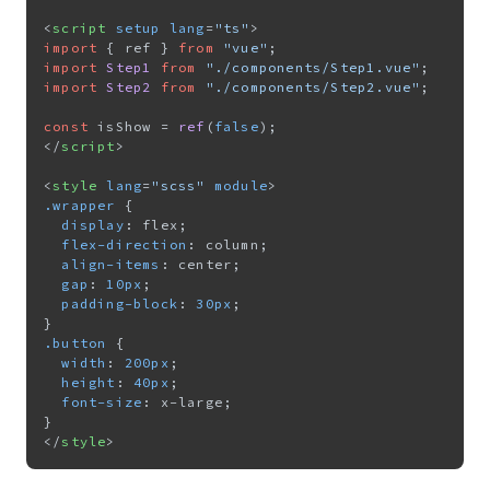
<
script
setup
lang
=
"ts"
>
import
 { ref } 
from
"vue"
import
Step1
from
"./components/Step1.vue"
import
Step2
from
"./components/Step2.vue"
;

const
 isShow = 
ref
(
false
</
script
>
<
style
lang
=
"scss"
module
>
.wrapper
 {

display
: flex;

flex-direction
: column;

align-items
: center;

gap
: 
10px
;

padding-block
: 
30px
;

.button
 {

width
: 
200px
;

height
: 
40px
;

font-size
: x-large;

</
style
>