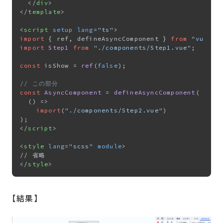
</
div
>
</
template
>
<
script
setup
lang
=
"ts"
>
import
 { ref, defineAsyncComponent } 
from
"vue"
import
Step1
from
"./components/Step1.vue"
;

const
 isShow = 
ref
(
false
);

// この部分
const
AsyncComponent
 = 
defineAsyncComponent
(

() =>
import
(
"./components/Step2.vue"
)

</
script
>
<
style
lang
=
"scss"
module
>
</
style
>
【結果​】