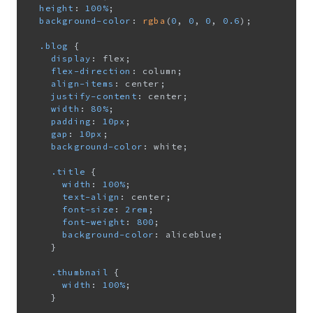
height
: 
100%
;

background-color
: 
rgba
(
0
, 
0
, 
0
, 
0.6
);

.blog
 {

display
: flex;

flex-direction
: column;

align-items
: center;

justify-content
: center;

width
: 
80%
;

padding
: 
10px
;

gap
: 
10px
;

background-color
: white;

.title
 {

width
: 
100%
;

text-align
: center;

font-size
: 
2rem
;

font-weight
: 
800
;

background-color
: aliceblue;

    }

.thumbnail
 {

width
: 
100%
;

    }
