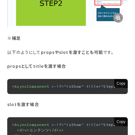
※補足
以下のようにして
propsやslotを渡すことも可能
です。
propsと​して​titleを​渡す場合
Copy
<
AsyncComponent
v-if
=
"isShow"
title
=
"Step2のタイト
slotを​渡す場合
Copy
<
AsyncComponent
v-if
=
"isShow"
title
=
"Step2のタイト
<
div
>
コンテンツ
</
div
>