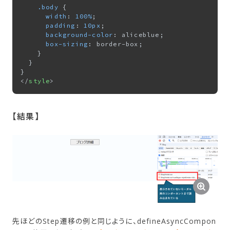
.body
 {

width
: 
100%
;

padding
: 
10px
;

background-color
: aliceblue;

box-sizing
: border-box;

    }

  }

</
style
>
【結果​】
先ほどのStep遷移の例と同じように、defineAsyncCompon