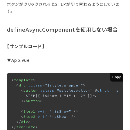
ボタンがクリックされるとSTEPが切り替わるようにしていま
す。
defineAsyncComponentを​使用しない​場合
【サンプルコード】
▼App.vue
Copy
<
template
>
<
div
:class
=
"$style.wrapper"
>
<
button
:class
=
"$style.button"
 @
click
=
"isShow
      STEP{{ isShow ? "1" : "2" }}へ

</
button
>
<
Step1
v-if
=
"!isShow"
 />
<
Step2
v-if
=
"isShow"
 />
</
div
>
</
template
>