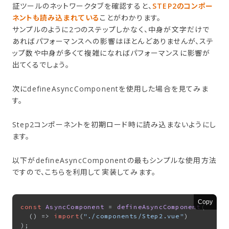
証ツールのネットワークタブを確認すると、
STEP2のコンポー
ネントも読み込まれている
ことがわかります。
サンプルのように2つのステップしかなく、中身が文字だけで
あればパフォーマンスへの影響はほとんどありませんが、ステ
ップ数や中身が多くて複雑になればパフォーマンスに影響が
出てくるでしょう。
次にdefineAsyncComponentを使用した場合を見てみま
す。
Step2コンポーネントを初期ロード時に読み込まないようにし
ます。
以下がdefineAsyncComponentの最もシンプルな使用方法
ですので、こちらを利用して実装してみます。
Copy
const
AsyncComponent
 = 
defineAsyncComponent
(

() =>
import
(
"./components/Step2.vue"
)
