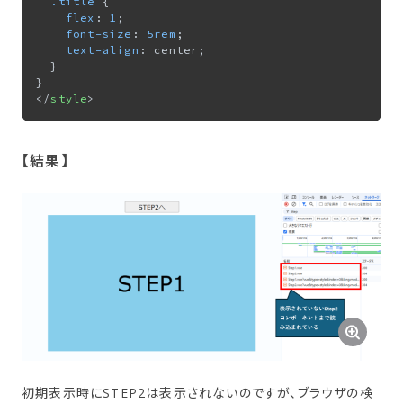
.title
 {

flex
: 
1
;

font-size
: 
5rem
;

text-align
: center;

  }

</
style
>
【結果​】
初期表示時にSTEP2は表示されないのですが、ブラウザの検