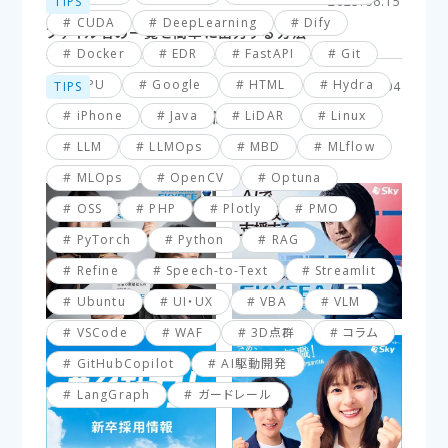
TIPS
2025.06.15
CUDA
DeepLearning
Dify
ファイル名の一覧を簡単に出力する方法
Docker
EDR
FastAPI
Git
GPU
Google
HTML
Hydra
TIPS
2025.03.04
iPhone
Java
LiDAR
Linux
【VBA】最終行と最終列を簡単に取得する方法
LLM
LLMOps
MBD
MLflow
MLOps
OpenCV
Optuna
OSS
PHP
Plotly
PMO
PyTorch
Python
RAG
Refine
Speech-to-Text
Streamlit
Ubuntu
UI・UX
VBA
VLM
VSCode
WAF
3D点群
コラム
GitHubCopilot
AI駆動開発
LangGraph
ガードレール