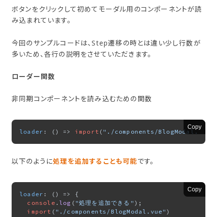
ボタンをクリックして初めてモーダル用のコンポーネントが読
み込まれています。
今回のサンプルコードは、Step遷移の時とは違い少し行数が
多いため、各行の説明をさせていただきます。
ローダー関数
非同期コンポーネントを読み込むための関数
Copy
loader
: 
() =>
import
(
"./components/BlogModal.vue"
以下のように
処理を追加することも可能
です。
Copy
loader
: 
() =>
 {

console
.
log
(
"処理を追加できる"
);

import
(
"./components/BlogModal.vue"
)
