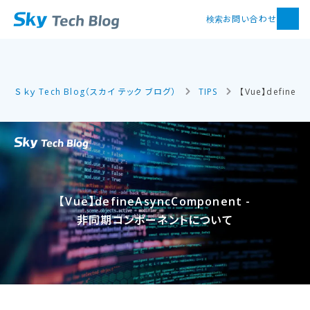
お問い合わせ
検索
Ｓｋｙ Tech Blog（スカイ テック ブログ）
TIPS
【Vue】defin
【Vue】defineAsyncComponent -
非同期コンポーネントに​ついて