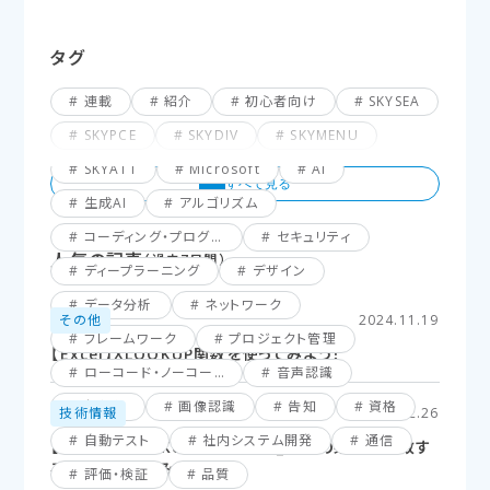
タグ
連載
紹介
初心者向け
SKYSEA
SKYPCE
SKYDIV
SKYMENU
SKYATT
Microsoft
AI
生成AI
アルゴリズム
コーディング・プログラミング
セキュリティ
人気の記事
（過去7日間）
ディープラーニング
デザイン
データ分析
ネットワーク
その他
2024.11.19
フレームワーク
プロジェクト管理
【Excel】XLOOKUP関数を使ってみよう！
ローコード・ノーコード
音声認識
仮想化
画像認識
告知
資格
技術情報
2025.02.26
自動テスト
社内システム開発
通信
【Excel】XLOOKUP関数応用編_複数の条件に一致す
るセルを探してみよう！
評価・検証
品質