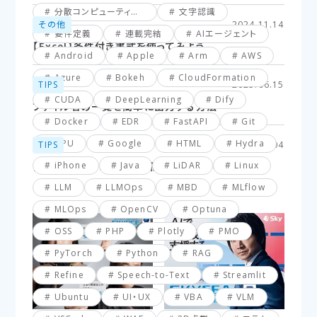
分散コンピューティング
文字認識
その他
2024.11.14
要件定義
連載完結
AIエージェント
【Excel】条件付き書式を使ってみよう
Android
Apple
Arm
AWS
Azure
Bokeh
CloudFormation
TIPS
2025.06.15
CUDA
DeepLearning
Dify
ファイル名の一覧を簡単に出力する方法
Docker
EDR
FastAPI
Git
GPU
Google
HTML
Hydra
TIPS
2025.03.04
iPhone
Java
LiDAR
Linux
【VBA】最終行と最終列を簡単に取得する方法
LLM
LLMOps
MBD
MLflow
MLOps
OpenCV
Optuna
OSS
PHP
Plotly
PMO
PyTorch
Python
RAG
Refine
Speech-to-Text
Streamlit
Ubuntu
UI・UX
VBA
VLM