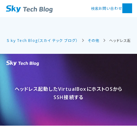
お問い合わせ
検索
Ｓｋｙ Tech Blog（スカイ テック ブログ）
その他
ヘッドレス起動し
ヘッドレス起動した​VirtualBoxに​ホストOSから​
SSH接続する