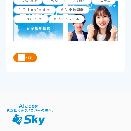
VSCode
WAF
3D点群
コラム
GitHubCopilot
AI駆動開発
LangGraph
ガードレール
RSS