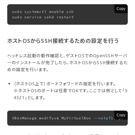
Copy
sudo systemctl enable ssh

ホストOSから​SSH接続する​ための​設定を​行う
ヘッドレス起動の動作確認と、ゲストOSでのOpenSSHサーバ
ーのインストールが完了したら、ホストOSからSSH接続するた
めの設定を行います。
（ホストOS上で）ポートフォワードの設定を行います。
※ホストOSのポートは任意でOKです。ここでは例として「5
4321」とします。
Copy
VBoxManage modifyvm MyVirtualBox 
--natpf1
 "guests