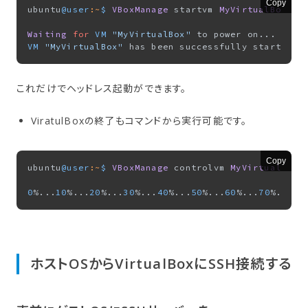
Copy
ubuntu
@user
:~
$ 
VBoxManage
 startvm 
MyVirtualBox
 --
Waiting
for
VM
"MyVirtualBox"
VM
"MyVirtualBox"
これだけでヘッドレス起動ができます。
ViratulBoxの終了もコマンドから実行可能です。
Copy
ubuntu
@user
:~
$ 
VBoxManage
 controlvm 
MyVirtualBox
 
0
%...
10
%...
20
%...
30
%...
40
%...
50
%...
60
%...
70
%...
80
ホストOSから​VirtualBoxに​SSH接続する