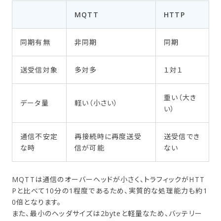
MQTT
HTTP
同期有無
非同期
同期
送受信対象
多対多
１対１
重い（大き
データ量
軽い（小さい）
い）
通信不安定
再接続時に再度送受
送受信でき
な時
信が可能
ない
MQTTは通信のオーバーヘッドが小さく、トラフィックがHTT
Pと比べて10分の1程度であるため、実質的な処理能力も約1
0倍となります。
また、最小のヘッダサイズは2byteと軽量なため、バッテリー