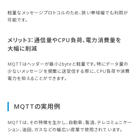
軽量なメッセージプロトコルのため、狭い帯域幅でも利用が
可能です。
メリット3：通信量や​CPU負荷、​電力消費量を​
大幅に​削減
MQTTはヘッダーが最小2byteと軽量です。特にデータ量の
少ないメッセージを頻繁に送受信する際に、CPU負荷や消費
電力を抑えることができます。
MQTTの​実用例
MQTTは、その特徴を生かし、自動車、製造、テレコミュニケー
ション、油田、ガスなどの幅広い産業で使用されています。