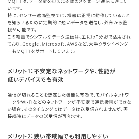
MQTTは、データ量を抑えた多数のメッセージ通信に適して
います。
特に、センサー遠隔監視では、機器は正常に動作していること
を知らせるために定期的に短いデータを送信し、外部から監
視が可能です。
この軽量でシンプルなデータ通信は、主にIoT分野で活用され
ており、Google、Microsoft、AWSなど、大手クラウドベンダ
ーもMQTTをサポートしています。
メリット1：不安定な​ネットワークや、​性能が​
低いデバイスでも​有効
通信が切れることを想定した機能に有効で、モバイルネットワ
ークやWi-Fiなどのネットワークが不安定で通信接続ができな
い場合、そのタイミングではデータは送受信されませんが、再
接続時にデータの送受信が可能です。
メリット2：狭い帯域幅でも​利用しやすい