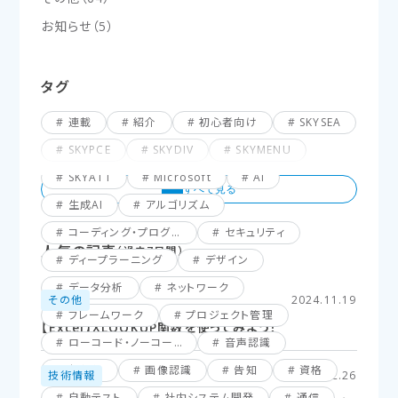
お知らせ
（
5
）
タグ
連載
紹介
初心者向け
SKYSEA
SKYPCE
SKYDIV
SKYMENU
SKYATT
Microsoft
AI
生成AI
アルゴリズム
コーディング・プログラミング
セキュリティ
人気の記事
（過去7日間）
ディープラーニング
デザイン
データ分析
ネットワーク
その他
2024.11.19
フレームワーク
プロジェクト管理
【Excel】XLOOKUP関数を使ってみよう！
ローコード・ノーコード
音声認識
仮想化
画像認識
告知
資格
技術情報
2025.02.26
自動テスト
社内システム開発
通信