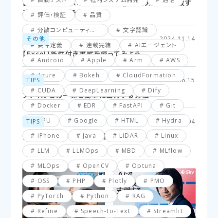
【Excel】XLOOKUP関数応用編_複数の条件に一致す
るセルを探してみよう！
評価・検証
品質
分散コンピューティング
文字認識
その他
2024.11.14
要件定義
連載完結
AIエージェント
【Excel】条件付き書式を使ってみよう
Android
Apple
Arm
AWS
Azure
Bokeh
CloudFormation
TIPS
2025.06.15
CUDA
DeepLearning
Dify
ファイル名の一覧を簡単に出力する方法
Docker
EDR
FastAPI
Git
GPU
Google
HTML
Hydra
TIPS
2025.03.04
iPhone
Java
LiDAR
Linux
【VBA】最終行と最終列を簡単に取得する方法
LLM
LLMOps
MBD
MLflow
MLOps
OpenCV
Optuna
OSS
PHP
Plotly
PMO
PyTorch
Python
RAG
Refine
Speech-to-Text
Streamlit