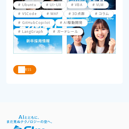
Ubuntu
UI・UX
VBA
VLM
VSCode
WAF
3D点群
コラム
GitHubCopilot
AI駆動開発
LangGraph
ガードレール
RSS