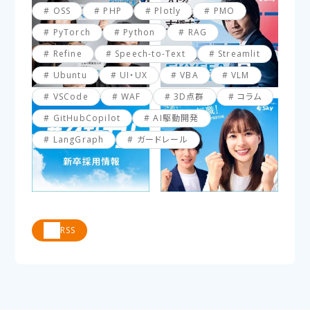
OSS
PHP
Plotly
PMO
PyTorch
Python
RAG
Refine
Speech-to-Text
Streamlit
Ubuntu
UI・UX
VBA
VLM
VSCode
WAF
3D点群
コラム
GitHubCopilot
AI駆動開発
LangGraph
ガードレール
RSS