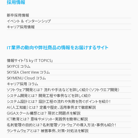
採用情報
新卒採用情報
イベント & インターンシップ
キャリア採用情報
IT業界の動向や弊社商品の情報をお届けするサイト
情報サイト「Ｓｋｙ IT TOPICS」
SKYPCE コラム
SKYSEA Client View コラム
SKYMENU Cloud コラム
キャリア採用 コラム
ソフトウェア開発とは？ 流れや手法などを詳しく紹介（ソフトウエア開発）
システム開発とは？ 開発工程や事例などを詳しく紹介
システム設計とは？ 設計工程の流れや失敗を防ぐポイントを紹介！
AI（人工知能）とは？ 定義や歴史、活用事例まで徹底解説
GIGAスクール構想とは？ 現状と問題点を解説
ICT教育とは？ 意味やメリット・実践例を簡単に解説
名刺管理の目的とは？名刺管理ソフトウェアの導入方法・事例も紹介！
ランサムウェアとは？ 被害事例、対策・対処法を解説