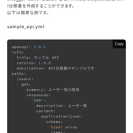
I仕様書を作成することができます。
以下は簡単な例です。
sample_api.yml
Copy
openapi: 
3.0
.1
info:

  title: サンプル API

  version: 
1.0
.0
  description: API仕様書のサンプルです

paths:

  /users:

    get:

      summary: ユーザ一覧の取得

      responses:

'200'
:

          description: ユーザ一覧

          content:

            application/json:

              schema:

type
: array

                items:
