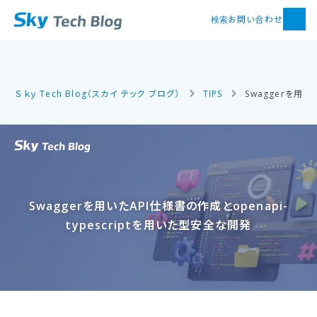
お問い合わせ
検索
Ｓｋｙ Tech Blog（スカイ テック ブログ）
TIPS
Swaggerを用い
Swaggerを​用いた​API仕様書の​作成と​openapi-
typescriptを​用いた​型安全な​開発