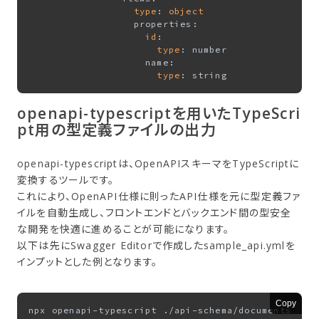
type
: 
object
                  properties:

id
:

type
: number

                    name:

type
openapi-typescriptを用いたTypeScri
pt用の型定義ファイルの出力
openapi-typescriptは、OpenAPIスキーマをTypeScriptに
変換するツールです。
これにより、OpenAPI仕様に則ったAPI仕様を元に型定義ファ
イルを自動生成し、フロントエンドとバックエンド間の型安全
な開発を快適に進めることが可能になります。
以下は先にSwagger Editorで作成したsample_api.ymlを
インプットとした例となります。
Copy
npx openapi-typescript ./api-schema/documents/sam