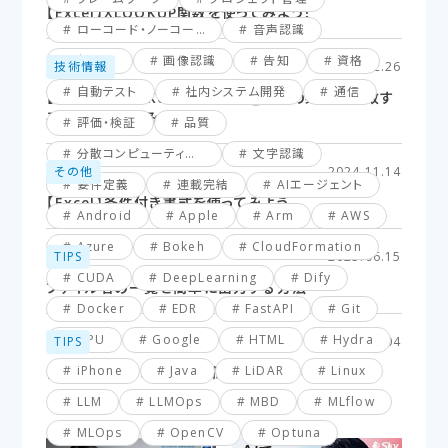
【Excel】XLOOKUP関数を使ってみよう！
ローコード・ノーコード
音声認識
仮想化
画像認識
告知
資格
技術情報
2025.02.26
自動テスト
社内システム開発
通信
【Excel】XLOOKUP関数応用編_複数の条件に一致す
るセルを探してみよう！
評価・検証
品質
分散コンピューティング
文字認識
その他
2024.11.14
要件定義
連載完結
AIエージェント
【Excel】条件付き書式を使ってみよう
Android
Apple
Arm
AWS
Azure
Bokeh
CloudFormation
TIPS
2025.06.15
CUDA
DeepLearning
Dify
ファイル名の一覧を簡単に出力する方法
Docker
EDR
FastAPI
Git
GPU
Google
HTML
Hydra
TIPS
2025.03.04
iPhone
Java
LiDAR
Linux
【VBA】最終行と最終列を簡単に取得する方法
LLM
LLMOps
MBD
MLflow
MLOps
OpenCV
Optuna